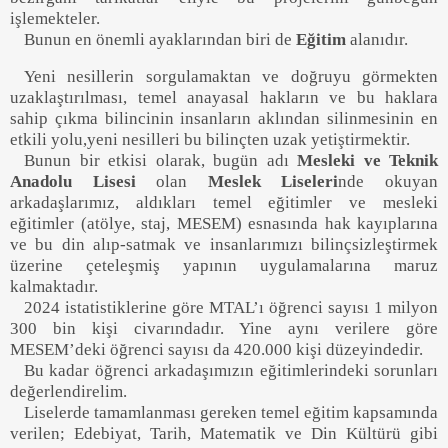
işlemekteler
.
Bunun en önemli ayaklarından biri de
Eğitim
alanıdır.
Yeni nesillerin sorgulamaktan ve doğruyu görmekten
uzaklaştırılması, temel anayasal hakların ve bu haklara
sahip çıkma bilincinin insanların aklından silinmesinin en
etkili yolu
,
yeni nesil
leri bu
bilinçten uzak yetiştirmektir.
Bunun bir
etkisi
olarak
,
bugün adı
Mesleki ve Teknik
Anadolu Lisesi
olan
Meslek Liseleri
nde
okuyan
arkadaşlarımız
,
aldıkları temel eğitimler ve mesleki
eğitimler
(atölye, staj,
MESEM
) esnasında hak kayıplarına
ve bu din alıp-satmak ve insanlarımızı bilinçsizleştirmek
üzerine çeteleşmiş yapının uygulamalarına maruz
kalmaktadır.
2024 istatistiklerine göre MTAL
’ı
öğrenci sayısı
1 milyon
300 bin kişi civarındadır
.
Yine
aynı verilere göre
MESEM’deki öğrenci sayısı da 420.000 kişi düzeyindedir
.
Bu kadar öğrenci arkadaşı
mızı
n eğitimlerindeki sorunları
değerlendirelim.
Liselerde tamamlanması gereken temel eğitim kapsamında
verilen; Edebiyat, Tarih, Matematik ve Din Kültürü gibi