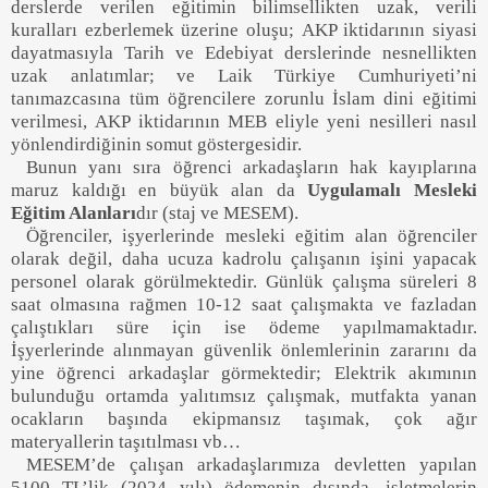
derslerde verilen eğitimin bilimsellikten uzak
,
ve
rili
kuralları ezberlemek üzerine oluşu
;
AKP iktidarının siyasi
dayatmasıyla Tarih ve Edebiyat derslerinde nesnellikten
uzak anlatımlar
;
ve Laik Türkiye Cumhuriyeti’ni
tanımazcasına tüm öğrencilere zorunlu
İslam
dini eğitimi
verilmesi
,
AKP iktidarının MEB eliyle yeni nesilleri nasıl
yönlen
dirdiğinin somut göstergesidir.
Bunun yanı sıra öğrenci arkadaşların hak kayıplarına
maruz kaldığı en büyük alan da
Uygulamalı Mesleki
Eğitim Alanları
dır
(staj ve
MESEM
).
Öğrenciler
,
iş
yerlerinde mesleki eğitim alan öğrenciler
olarak değil, daha ucuza kadrolu çalışanın işini yapacak
personel olarak görülmektedir. Günlük çalışma süreleri 8
saat olmasına rağmen 10-12 saat çalışmakta
ve fazladan
çalıştıkları süre içi
n ise ödeme yapılmamaktadır.
İş
yerlerinde alınmayan güvenlik önlemlerinin zararını da
yine öğrenci arkadaşlar görmektedir; Elektrik akımının
bulunduğu ortamda yalıtımsız çalışmak, mutfakta yanan
ocakların başında ekipmansız taşımak, çok ağır
materyallerin taşıtılması vb
…
MESEM’de çalışan arkadaşlar
ımız
a devletten yapılan
5100 TL’lik
(2024
yılı) ödemenin dışında
, işletmelerin