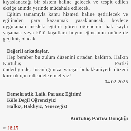
kıyaslanacağı bir sistem haline gelecek ve tespit edilen
eksiğe an
ında yerinde müdahale edilecek.
Eğitim tamamıyla kamu hizmeti haline getirilecek ve
eğitimden para kazanmak yasaklanacak, böylece
uygulamalı mesleki eğitim gören öğrencinin hak kaybı
yaşaması veya kötü koşullara boyun eğmesinin önüne de
geçilmiş olacak.
Değerli arkadaşlar,
H
ep beraber bu zulüm düzenini ortadan kaldırıp
,
Halkın
Kurtuluş Partisi
önderliğinde
,
İnsanlığımıza
yaraşır
bu
hakkaniyetli düzeni
kurmak için mücadele etmeliyiz!
04.02.2025
Demokratik, Laik, Parasız Eğitim!
Köle Değil Öğrenciyiz!
Halkız
,
Haklıyız
,
Yeneceğiz!
Kurtuluş Partisi Gençliği
at
18:15