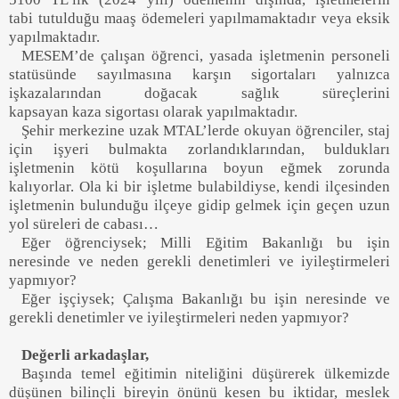
tabi
tutulduğu maaş ödemeleri yapılmamak
tadır veya eksik
yapılmaktadır.
MESEM’de çalışan öğrenci
,
yasada işletmenin personeli
statüsünde sayılmasına
karşın sigortaları yalnızca
iş
kazalarından doğacak sağlık süreçlerini
kapsayan
kaza
sigortası olarak yapılmaktadır.
Şehir merkezine uzak MTAL’lerde okuyan öğrenciler
, staj
için iş
yeri bulmakta zorlandıklarından
,
buldukları
işletmenin kötü koşullarına boyun eğmek zorunda
kalıyorlar. Ola ki bir işletme bulabildiyse
, kendi ilçesinden
işletmenin bulunduğu ilçeye gidip gelmek için geçen uzun
yol süreleri de cabası
…
Eğer öğrenciysek
;
Milli Eğitim Bakanlığı bu işin
neresinde
ve neden gerekli denetimle
ri ve iyileştirmeleri
yapmıyor?
Eğer
işçiysek
;
Çalışma Bakanlığı bu işin neresinde ve
gerekli denetimler ve iyileştirmeleri neden yapmıyor?
Değerli arkadaşlar,
Başında
temel eğitimin niteliğini düşürerek ülkemizde
düşünen bilinçli bireyin önünü kesen bu iktidar, meslek