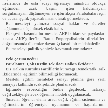
liselerinde de usta adayı öğrenciyi mümkün oldukça
eğitimden uzak başını işten kaldırmayan,
sorgulamayan,
düşünmeyen ve işbirlikçisi Para
babaları
için
de ucuza işçilik yapacak insan olarak görmektedir.
Bu meseleyi yalnızca sosyal haklar ve ücretler
bağlamında düşünürsek eksik kalır.
Her şeyin başında bu mesele
,
AKP iktidarı ve paydaşları
kısaca AKP
’giller
’in
,
Batılı
Emperyalistlerin
direktifleri
doğrultusunda ülkemize day
attığı kasıtlı bir müdahaledir.
Bu meseleyi
politik
yönüyle kavramak zorundayız!
Peki çözüm nedir?
Parolamız
:
Çok Derdin Tek İlacı Halkın İktidarı
!
Biz
Halkın Kurtuluş Partililerin kuracağı Demokratik Halk
İktidarında
,
eğitimin bilimselliği korunacak
.
Mesleki eğitim memleket sanayi planına göre yerli
sanayiyi kal
kındıracak şekilde planlanacak.
Eğitimde ezberciliğin önüne geçilecek, hafızayı
değil
zekâyı
işlete
cek öğrenme modeli uygulanacak.
Sınavlar öğrenci eleme aracı değil, eğitim sisteminin ve
eğitimcilerin öğrenciyle uyumunun ve başarılarının