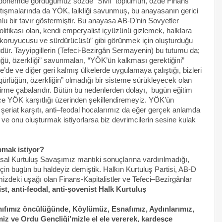
n dönemde gördüğümüz sözde “Sivil” toplumun, özde Finans
rtışmalarında da YÖK, laikliği savunmuş, bu anayasanın gerici
mlu bir tavır göstermiştir. Bu anayasa AB-D’nin Sovyetler
 politikası olan, kendi emperyalist içyüzünü gizlemek, halklara
 koruyucusu ve sürdürücüsü” gibi görünmek için oluşturduğu
dür. Tayyipgillerin (Tefeci-Bezirgân Sermayenin) bu tutumu da;
lüğü, özerkliği” savunmaları, “YÖK’ün kalkması gerektiğini”
’de ve diğer geri kalmış ülkelerde uygulamaya çalıştığı, bizleri
gürlüğün, özerkliğin” olmadığı bir sisteme sürükleyecek olan
tirme çabalarıdır. Bütün bu nedenlerden dolayı, bugün eğitim
ce YÖK karşıtlığı üzerinden şekillendiremeyiz. YÖK’ün
i şeriat karşıtı, anti–feodal hocalarımız da eğer gerçek anlamda
k ve onu oluşturmak istiyorlarsa biz devrimcilerin sesine kulak
pmak istiyor?
al Kurtuluş Savaşımız mantıki sonuçlarına vardırılmadığı,
için bugün bu haldeyiz demiştik. Halkın Kurtuluş Partisi, AB-D
izdeki uşağı olan Finans-Kapitalistler ve Tefeci–Bezirgânlar
st, anti-feodal, anti-şovenist Halk Kurtuluş
ınıfımız öncülüğünde, Köylümüz, Esnafımız, Aydınlarımız,
iz ve Ordu Gençliği’mizle el ele vererek, kardeşçe