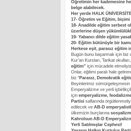
Öğretimin her kademesine her 
belge alabilecek.
Her yerde HALK ÜNİVERSİTE
17- Öğretim ve Eğitim, biçim
18- Anadilde eğitim serbest 
üzerlerine düşen yükümlülükle
19- Yabancı dilde eğitim yasa
20- Eğitim bütünüyle bir kam
Herkese eşit, parasız eğitim 
Bugün bunu başarmak için biz de
Kur’an Kursları, Tarikat okullar
eğitim”
için mücadele etmeliyiz
Onlar, eğitimi paralı hale geti
biz “
Parasız, Demokratik eğit
Beyinlerimiz sömürgeleşmesin
Emperyalizme ve yerli işbirlikçi
için
emperyalizme, feodalizme
Partisi
saflarında örgütlenmeliyi
edilecek ve
AB-D emperyalistl
ülkemizin burçlarına
sosyalizm
Kahrolsun AB-D Emperyalizm
Yerli Satılmışlar Cephesi!
Yaşasın Halkın Kurtuluş Parti