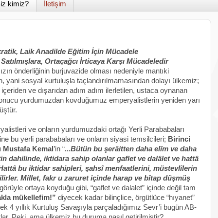
iz kimiz?
İletişim
atik, Laik Anadilde Eğitim İçin Mücadele
 Satılmışlara, Ortaçağcı İrticaya Karşı Mücadeledir
ızın önderliğinin burjuvazide olması nedeniyle mantıki
, yani sosyal kurtuluşla taçlandırılmamasından dolayı ülkemiz;
içeriden ve dışarıdan adım adım ilerletilen, ustaca oynanan
aş sonucu yurdumuzdan kovduğumuz emperyalistlerin yeniden yarı
ştür.
listleri ve onların yurdumuzdaki ortağı Yerli Parababaları
ne bu yerli parababaları ve onların siyasi temsilcileri;
Birinci
ı Mustafa Kemal
’in “
...Bütün bu şerâitten daha elîm ve daha
dahilinde, iktidara sahip olanlar gaflet ve dalâlet ve hattâ
Hattâ bu iktidar sahipleri, şahsî menfaatlerini, müstevlîlerin
ilirler. Millet, fakr u zaruret içinde harap ve bîtap düşmüş
örüyle ortaya koyduğu gibi, “gaflet ve dalalet” içinde değil tam
kla mükellefim!”
diyecek kadar bilinçlice, örgütlüce “hıyanet”
erek 4 yıllık Kurtuluş Savaşıyla parçaladığımız Sevr’i bugün AB-
lar. Peki, ama ülkemiz bu duruma nasıl getirilmiştir?