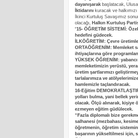
dayanışarak
başlatacak, Ulusal
İktidarını
kuracak ve halkımızı 
İkinci Kurtuluş Savaşımız sonu
olacağı,
Halkın Kurtuluş Parti
“
15- ÖĞRETİM SİSTEMİ: Özelli
hedefini güdecek.
İLKÖĞRETİM: Çevre üretimleri
ORTAÖĞRENİM: Memleket sanay
ihtiyaçlarına göre programla
YÜKSEK ÖĞRENİM: yabancı yayı
memleketimizin yerüstü, yeral
üretim şartlarımızı geliştirm
tarlalarımıza ve atölyelerim
hamlemizle taçlandıracak.
16-Eğitim DEMOKRATLAŞTIRIL
yolları bulma, yani bellek yer
olacak. Ölçü alınarak, kişiye ö
ezmeyen eğitim güdülecek.
“Fazla diplomalı bize gerekme
salhanesi (mezbahası, kesime
öğretmenin, öğretim sistemini
başarının yükseltilmesi için, s