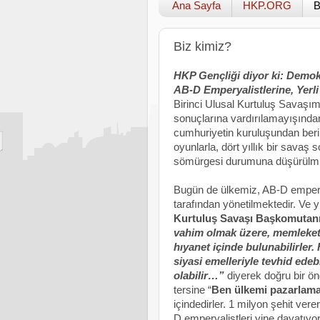
Ana Sayfa
HKP.ORG
B
Biz kimiz?
HKP Gençliği diyor ki:
Demokr
AB-D Emperyalistlerine, Yerli
Birinci Ulusal Kurtuluş Savaşım
sonuçlarına vardırılamayışından
cumhuriyetin kuruluşundan beri 
oyunlarla, dört yıllık bir sav
sömürgesi durumuna düşürülmü
Bugün de ülkemiz, AB-D emperya
tarafından yönetilmektedir. Ve yi
Kurtuluş Savaşı Başkomutan
vahim olmak üzere, memleketin 
hıyanet içinde bulunabilirler. 
siyasi emelleriyle tevhid edeb
olabilir…”
diyerek doğru bir öng
tersine “
Ben ülkemi pazarlama
içindedirler. 1 milyon şehit ver
D emperyalistleri yine dayatıyor