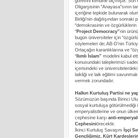
görevini kendine biçmiştir. So
Oligarşisinin “Anayasa”sının ta
içeriğine tepkide bulunarak olu
Birliği’nin dağılışından sonraki
“demokrasinin ve özgürlüklerin
“
Project Democracy”
nin ürünü
bugün üniversiteler için “özgür
söylemeleri de; AB-D’nin Türkiye
Ortaçağın karanlıklarına ve “öz
“
Ilımlı İslam”
modelini kabul et
konusundaki taleplerimizi sade
içerisindeki ve üniversitelerdek
laikliği ve laik eğitimi savunma
vermek zorundadır.
Halkın Kurtuluş Partisi ne ya
Sözümüzün başında Birinci Ulus
sosyal kurtuluşa götürülmediği 
emperyalistlerine ve onun ülkem
cephesine karşı
anti-emperyali
Cephesini
örecektir.
İkinci Kurtuluş Savaşını
İşçi S
Gençliğimiz, Kürt Kardeşlerim