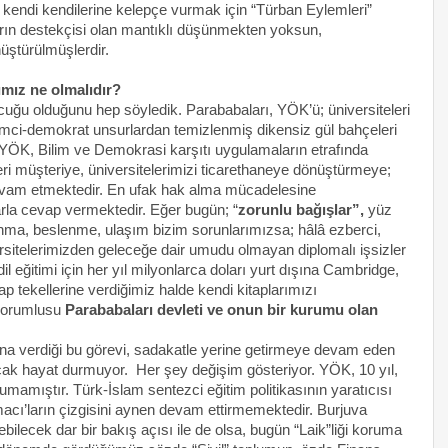
 kendi kendilerine kelepçe vurmak için “Türban Eylemleri”
rın destekçisi olan mantıklı düşünmekten yoksun,
üştürülmüşlerdir.
mız ne olmalıdır?
uğu olduğunu hep söyledik. Parababaları, YÖK’ü; üniversiteleri
rimci-demokrat unsurlardan temizlenmiş dikensiz gül bahçeleri
 YÖK, Bilim ve Demokrasi karşıtı uygulamaların etrafında
leri müşteriye, üniversitelerimizi ticarethaneye dönüştürmeye;
am etmektedir. En ufak hak alma mücadelesine
rla cevap vermektedir. Eğer bugün; “
zorunlu bağışlar”,
yüz
rınma, beslenme, ulaşım bizim sorunlarımızsa; hâlâ ezberci,
versitelerimizden geleceğe dair umudu olmayan diplomalı işsizler
il eğitimi için her yıl milyonlarca doları yurt dışına Cambridge,
p tekellerine verdiğimiz halde kendi kitaplarımızı
sorumlusu
Parababaları devleti ve onun bir kurumu olan
ona verdiği bu görevi, sadakatle yerine getirmeye devam eden
k hayat durmuyor. Her şey değişim gösteriyor. YÖK, 10 yıl,
umamıştır. Türk-İslam sentezci eğitim politikasının yaratıcısı
ı’ların çizgisini aynen devam ettirmemektedir. Burjuva
bilecek dar bir bakış açısı ile de olsa, bugün “Laik”liği koruma