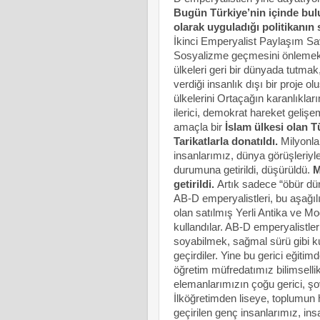
Bugün Türkiye’nin içinde bul
olarak uyguladığı politikanı
İkinci Emperyalist Paylaşım Sav
Sosyalizme geçmesini önlemek, 
ülkeleri geri bir dünyada tutm
verdiği insanlık dışı bir proje ol
ülkelerini Ortaçağın karanlıkla
ilerici, demokrat hareket geli
amaçla bir
İslam ülkesi olan T
Tarikatlarla donatıldı.
Milyonlar
insanlarımız, dünya görüşleriyl
durumuna getirildi, düşürüldü.
M
getirildi.
Artık sadece “öbür dün
AB-D emperyalistleri, bu aşağıl
olan satılmış Yerli Antika ve Mo
kullandılar. AB-D emperyalistler
soyabilmek, sağmal sürü gibi kul
geçirdiler. Yine bu gerici eğiti
öğretim müfredatımız bilimselli
elemanlarımızın çoğu gerici, ş
İlköğretimden liseye, toplumun 
geçirilen genç insanlarımız, ins