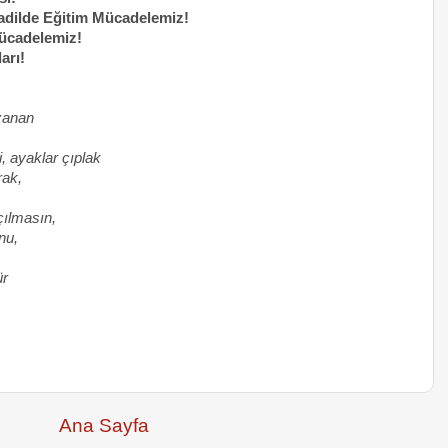
adilde Eğitim Mücadelemiz!
Mücadelemiz!
arı!
uzanan
i, ayaklar çıplak
rak,
çılmasın,
nu,
ür
Ana Sayfa