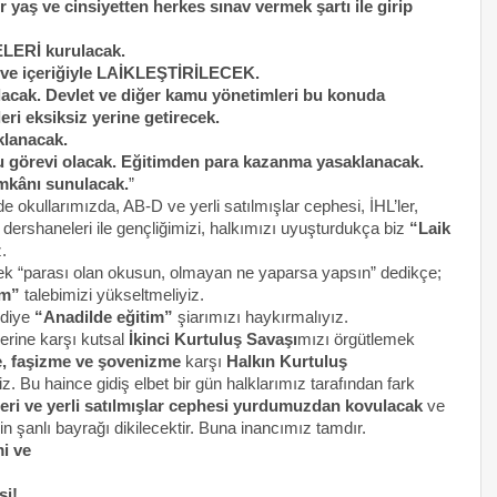
yaş ve cinsiyetten herkes sınav vermek şartı ile girip
LERİ kurulacak.
i ve içeriğiyle LAİKLEŞTİRİLECEK.
olacak. Devlet ve diğer kamu yönetimleri bu konuda
ri eksiksiz yerine getirecek.
klanacak.
u görevi olacak. Eğitimden para kazanma yasaklanacak.
imkânı sunulacak.
”
 okullarımızda, AB-D ve yerli satılmışlar cephesi, İHL’ler,
ı, dershaneleri ile gençliğimizi, halkımızı uyuşturdukça biz
“Laik
.
rerek “parası olan okusun, olmayan ne yaparsa yapsın” dedikçe;
im”
talebimizi yükseltmeliyiz.
 diye
“Anadilde eğitim”
şiarımızı haykırmalıyız.
lerine karşı kutsal
İkinci Kurtuluş Savaşı
mızı örgütlemek
, faşizme ve şovenizme
karşı
Halkın Kurtuluş
z. Bu haince gidiş elbet bir gün halklarımız tarafından fark
eri ve yerli satılmışlar cephesi yurdumuzdan kovulacak
ve
in şanlı bayrağı dikilecektir. Buna inancımız tamdır.
i ve
si!