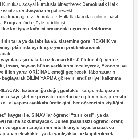
 Kurtuluşu sosyal kurtuluşla birleştirerek
Demokratik Halk
kesintisizce
Sosyalizme
götürecektir.
nda kuracağımız Demokratik Halk İktidarında eğitimin nasıl
si Programı
’nda şöyle belirtilmiştir:
kle kol işiyle kafa işi arasındaki uçurumu doldurma
nin tarla ya da fabrika vb. sistemine göre, TEKNİK ve
i plânında ayrılmış o yerin pratik ekonomik
nacak.
nları aşırmalarla rızıklanan kürsü ötülgenliği yerine,
tı, insan, hayvan bütün varlıklarını inceleyerek, Ekonomi ve
eye fiilen yarar ORİJİNAL emeği geçirecek; lâboratuarını
ize bağlayarak BİLİM YAPMA görevini endüstriyel kalkınma
ACAK. Ezberciliğe değil, güçlükler karşısında çözüm
ine zekâyı işletme prensibi, öğretim ve eğitimin baş prensibi
zel, el yapımı ayakkabı üretir gibi, her öğrencinin kişiliğini
z” kaygısı ile, SINAV’lar öğrenci “turnikesi”, ya da
vi) haline sokulmayacak. Dönen (başarısız) öğrenci oranı;
n ve öğretim araçlarının nitelikleriyle kıyaslanacak ve
aptanan eksiklikler ya da yanlışlıklar hızla giderilecek.