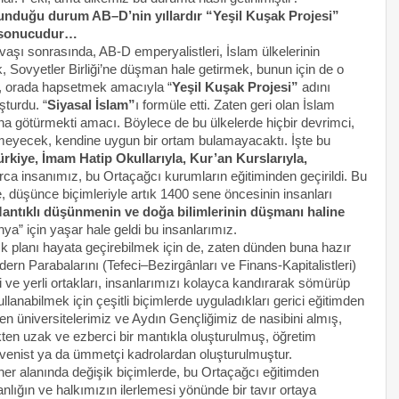
unduğu durum AB–D’nin yıllardır “Yeşil Kuşak Projesi”
n sonucudur…
aşı sonrasında, AB-D emperyalistleri, İslam ülkelerinin
Sovyetler Birliği’ne düşman hale getirmek, bunun için de o
ak, orada hapsetmek amacıyla “
Yeşil Kuşak Projesi”
adını
uşturdu. “
Siyasal İslam”
ı formüle etti. Zaten geri olan İslam
rına götürmekti amacı. Böylece de bu ülkelerde hiçbir devrimci,
şemeyecek, kendine uygun bir ortam bulamayacaktı. İşte bu
ürkiye, İmam Hatip Okullarıyla, Kur’an Kurslarıyla,
ca insanımız, bu Ortaçağcı kurumların eğitiminden geçirildi. Bu
e, düşünce biçimleriyle artık 1400 sene öncesinin insanları
antıklı düşünmenin ve doğa bilimlerinin düşmanı haline
ya” için yaşar hale geldi bu insanlarımız.
ık planı hayata geçirebilmek için de, zaten dünden buna hazır
dern Parabalarını (Tefeci–Bezirgânları ve Finans-Kapitalistleri)
i ve yerli ortakları, insanlarımızı kolayca kandırarak sömürüp
lanabilmek için çeşitli biçimlerde uyguladıkları gerici eğitimden
mden üniversitelerimiz ve Aydın Gençliğimiz de nasibini almış,
kten uzak ve ezberci bir mantıkla oluşturulmuş, öğretim
ovenist ya da ümmetçi kadrolardan oluşturulmuştur.
her alanında değişik biçimlerde, bu Ortaçağcı eğitimden
anlığın ve halkımızın ilerlemesi yönünde bir tavır ortaya