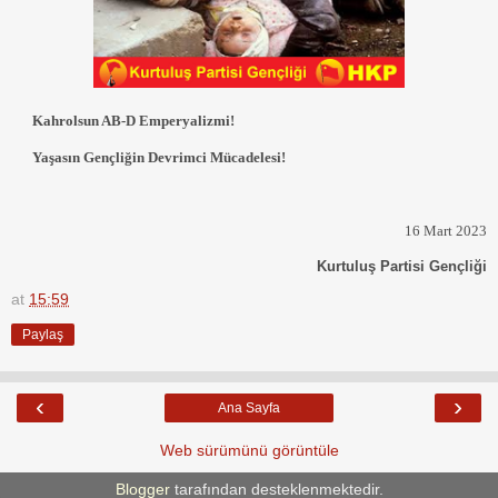
Kahrolsun AB-D Emperyalizmi!
Yaşasın Gençliğin Devrimci Mücadelesi!
16 Mart 2023
Kurtuluş Partisi Gençliği
at
15:59
Paylaş
‹
›
Ana Sayfa
Web sürümünü görüntüle
Blogger
tarafından desteklenmektedir.