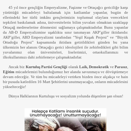
45 yıl önce gençliğin Emperyalizme, Faşizme ve Ortaçağcı gericiliğe karşı
yürüttüğü mücadeleyi baltalamak için katliamlar yapanlar, bugün de
ellerindeki her türlü imkânı gençlerimizin toplumsal olaylara verecekleri
tepkileri baskılamak adına, üniversitelerin bilim yuvaları olmaktan uzaklaşıp
Ortaçağ medreselerine dönmesini sağlamaya çalışmaktadırlar. Bunu yapanlar
da AB-D Emperyalizmine uşaklıkta sınır tanımayan AKP’giller iktidarıdır.
AKP’giller, ABD Emperyalizmi tarafından “Yeşil Kuşak Projesi” ve “Büyük
Ortadoğu Projesi” kapsamında iktidara getirildikleri günden bu yana
ülkemizin her alanını Ortaçağcı gerici ideolojileri ile zehirledikleri gibi bilim
yuvalarımız olan üniversiteleri,
liselerimizi, ortaokullarımızı ve
ilkokullarımızı dahi zehirlemeye çalışmaktadırlar.
Ancak biz
Kurtuluş Partisi Gençliği
olarak
Laik,
Demokratik
ve
Parasız
,
Eğitim
mücadelemizi bulunduğumuz her alanda savunmaya ve dövüştürmeye
devam edeceğiz. Ve tüm bu mücadeleyi verirken bizden önce alçakça ve hain
bir pusuda katledilen 16 Mart Şehitlerini unutmayacağız, onların mücadelesini
yükselteceğiz!
Dünya Halklarının Kurtuluşu ve sosyalizm yolunda düşenlere şan olsun!