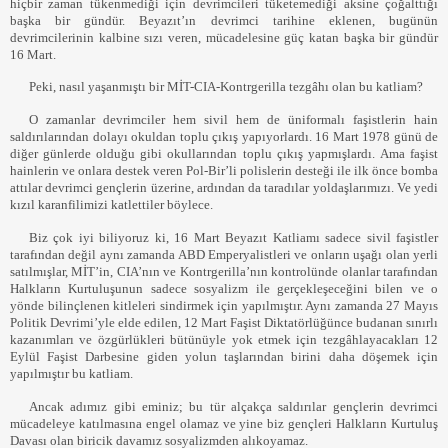
hiçbir zaman tükenmediği için devrimcileri tüketemediği aksine çoğalttığı
başka bir gündür. Beyazıt’ın devrimci tarihine eklenen, bugünün
devrimcilerinin kalbine sızı veren, mücadelesine güç katan başka bir gündür
16 Mart.
Peki, nasıl yaşanmıştı bir MİT-CIA-Kontrgerilla tezgâhı olan bu katliam?
O zamanlar devrimciler hem sivil hem de üniformalı faşistlerin hain
saldırılarından dolayı okuldan toplu çıkış yapıyorlardı. 16 Mart 1978 günü de
diğer günlerde olduğu gibi okullarından toplu çıkış yapmışlardı. Ama faşist
hainlerin ve onlara destek veren Pol-Bir’li polislerin desteği ile ilk önce bomba
attılar devrimci gençlerin üzerine, ardından da taradılar yoldaşlarımızı. Ve yedi
kızıl karanfilimizi katlettiler böylece.
Biz çok iyi biliyoruz ki, 16 Mart Beyazıt Katliamı sadece sivil faşistler
tarafından değil aynı zamanda ABD Emperyalistleri ve onların uşağı olan yerli
satılmışlar, MİT’in, CIA’nın ve Kontrgerilla’nın kontrolünde olanlar tarafından
Halkların Kurtuluşunun sadece sosyalizm ile gerçekleşeceğini bilen ve o
yönde bilinçlenen kitleleri sindirmek için yapılmıştır. Aynı zamanda 27 Mayıs
Politik Devrimi’yle elde edilen, 12 Mart Faşist Diktatörlüğünce budanan sınırlı
kazanımları ve özgürlükleri bütünüyle yok etmek için tezgâhlayacakları 12
Eylül Faşist Darbesine giden yolun taşlarından birini daha döşemek için
yapılmıştır bu katliam.
Ancak adımız gibi eminiz; bu tür alçakça saldırılar gençlerin devrimci
mücadeleye katılmasına engel olamaz ve yine biz gençleri Halkların Kurtuluş
Davası olan biricik davamız sosyalizmden alıkoyamaz.