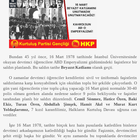
Bundan 45 yıl önce, 16 Mart 1978 tarihinde İstanbul Üniversitesinde
okuyan devrimci öğrencilere ABD Emperyalizmi güdümündeki faşistlerce bir
saldırı planlandı. Bu saldırı tarihe
Beyazıt Katliamı
olarak geçti.
O zamanlar devrimci öğrenciler kendilerini sivil ve üniformalı faşistlerin
saldırılarına karşı koruyabilmek için okuldan toplu bir şekilde çıkıyorlardı. O
gün yani öğrencilerin yine toplu çıkış yapacağı 16 Mart günü normalde 30-40
polis olması gereken alanda nedense sadece 9 polis bekliyordu ve faşistler
tarafından planlı bir saldırı düzenlendi.
Cemil Sönmez, Hatice Özen, Baki
Ekiz, Turan Ören, Abdullah Şimşek, Hamit Akıl ve Murat Kurt
Yoldaşlarımız,
7 kızıl karanfilimiz, Halkların Kurtuluş Davası uğruna can
verdiler.
İşte 16 Mart 1978, tarihte birçok kez hain pusularda katledilen binlerce
devrimci arkadaşımızın katledildiği başka bir gündür. Faşizmin, devrimcileri
şehit ettiği başka bir gündür. Ve aynı zamanda bu topraklarda devrimciler