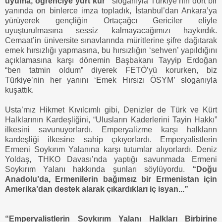
uyuma, öğrenciye yurt kur”
sloganıyla Türkiye’nin dört bir
yanında on binlerce imza topladık, İstanbul’dan Ankara’ya
yürüyerek gençliğin Ortaçağcı Gericiler eliyle
uyuşturulmasına sessiz kalmayacağımızı haykırdık.
Cemaat’in üniversite sınavlarında müritlerine şifre dağıtarak
emek hırsızlığı yapmasına, bu hırsızlığın ‘sehven’ yapıldığını
açıklamasına karşı dönemin Başbakanı Tayyip Erdoğan
“ben tatmin oldum” diyerek FETÖ’yü korurken, biz
Türkiye’nin her yanını ‘Emek Hırsızı ÖSYM’ sloganıyla
kuşattık.
Usta’mız Hikmet Kıvılcımlı gibi, Denizler de Türk ve Kürt
Halklarının Kardeşliğini, “Ulusların Kaderlerini Tayin Hakkı”
ilkesini savunuyorlardı. Emperyalizme karşı halkların
kardeşliği ilkesine sahip çıkıyorlardı. Emperyalistlerin
Ermeni Soykırım Yalanına karşı tutumlar alıyorlardı. Deniz
Yoldaş, THKO Davası’nda yaptığı savunmada Ermeni
Soykırım Yalanı hakkında şunları söylüyordu.
“Doğu
Anadolu’da, Ermenilerin bağımsız bir Ermenistan için
Amerika’dan destek alarak çıkardıkları iç isyan...”
“Emperyalistlerin Soykırım Yalanı Halkları Birbirine