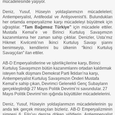
mücadelesinde yaşıyor.
Deniz, Yusuf, Hüseyin yoldaşlarımızın mücadeleleri;
Antiemperyalist, Antifeodal ve Antişovenist’ti. Bulundukları
her ortamda emperyalizme karşı mücadeleyi büyütmek için
uğraştılar.
“Tam Bağımsız Türkiye”
için mücadele ettiler.
Mustafa Kemal’e ve Birinci Kurtuluş Savaşımızın
kazanımlarına her zaman sahip çıktılar. Denizler, Usta’mız
Hikmet Kıvılcımlı’nın İkinci Kurtuluş Savaşı şiarını
benimseyip, kendilerini bu ülkenin “İkinci Kurtuluş
Savaşçıları” ilan ettiler.
AB-D Emperyalistlerine ve işbirlikçilerine karşı, Birinci
Kurtuluş Savaşımızın bütün kazanımlarını ortadan kaldırmak
isteyen halk düşmanı Demokrat Parti İktidarı’na karşı,
Antiemperyalist Kurtuluş Savaşımızın Önderi Mustafa
Kemal’e sahip çıkan, Devrimci Gelenekli Genç Subayların
gerçekleştirdiği 27 Mayıs Politik Devrimi’ni savundular. 27
Mayıs Politik Devrimi’nin ışığında büyüttüler mücadelelerini.
Deniz, Yusuf, Hüseyin yoldaşlarımızın mücadelelerinin şu
anda tek gerçek mirasçıları bizleriz. AB-D Emperyalizminin
simgesi 6. Filo’yu denize döken yiğitlerin, Antiemperyalist