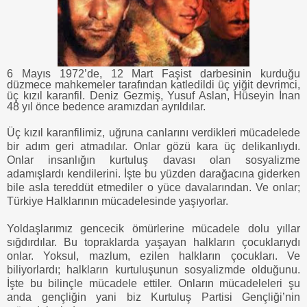
6 Mayıs 1972’de, 12 Mart Faşist darbesinin kurduğu
düzmece mahkemeler tarafından katledildi üç yiğit devrimci,
üç kızıl karanfil. Deniz Gezmiş, Yusuf Aslan, Hüseyin İnan
48 yıl önce bedence aramızdan ayrıldılar.
Üç kızıl karanfilimiz, uğruna canlarını verdikleri mücadelede
bir adım geri atmadılar. Onlar gözü kara üç delikanlıydı.
Onlar insanlığın kurtuluş davası olan sosyalizme
adamışlardı kendilerini. İşte bu yüzden darağacına giderken
bile asla tereddüt etmediler o yüce davalarından. Ve onlar;
Türkiye Halklarının mücadelesinde yaşıyorlar.
Yoldaşlarımız gencecik ömürlerine mücadele dolu yıllar
sığdırdılar. Bu topraklarda yaşayan halkların çocuklarıydı
onlar. Yoksul, mazlum, ezilen halkların çocukları. Ve
biliyorlardı; halkların kurtuluşunun sosyalizmde olduğunu.
İşte bu bilinçle mücadele ettiler. Onların mücadeleleri şu
anda gençliğin yani biz Kurtuluş Partisi Gençliği’nin