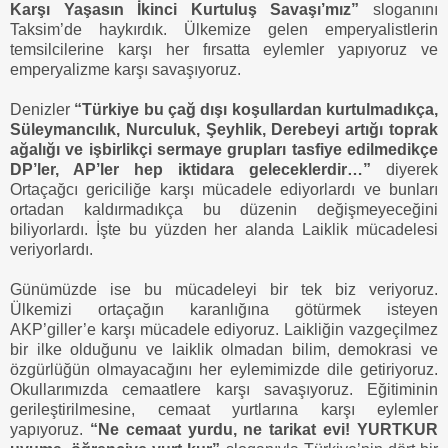
Karşı Yaşasın İkinci Kurtuluş Savaşı’mız”
sloganını
Taksim’de haykırdık. Ülkemize gelen emperyalistlerin
temsilcilerine karşı her fırsatta eylemler yapıyoruz ve
emperyalizme karşı savaşıyoruz.
Denizler
“Türkiye bu çağ dışı koşullardan kurtulmadıkça,
Süleymancılık, Nurculuk, Şeyhlik, Derebeyi artığı toprak
ağalığı ve işbirlikçi sermaye grupları tasfiye edilmedikçe
DP’ler, AP’ler hep iktidara geleceklerdir…”
diyerek
Ortaçağcı gericiliğe karşı mücadele ediyorlardı ve bunları
ortadan kaldırmadıkça bu düzenin değişmeyeceğini
biliyorlardı. İşte bu yüzden her alanda Laiklik mücadelesi
veriyorlardı.
Günümüzde ise bu mücadeleyi bir tek biz veriyoruz.
Ülkemizi ortaçağın karanlığına götürmek isteyen
AKP’giller’e karşı mücadele ediyoruz. Laikliğin vazgeçilmez
bir ilke olduğunu ve laiklik olmadan bilim, demokrasi ve
özgürlüğün olmayacağını her eylemimizde dile getiriyoruz.
Okullarımızda cemaatlere karşı savaşıyoruz. Eğitiminin
gerileştirilmesine, cemaat yurtlarına karşı eylemler
yapıyoruz.
“Ne cemaat yurdu, ne tarikat evi! YURTKUR