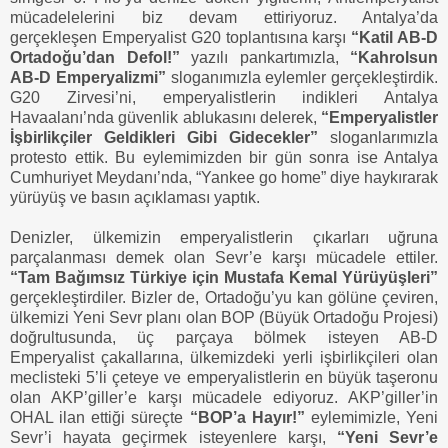
mücadelelerini biz devam ettiriyoruz. Antalya’da
gerçekleşen Emperyalist G20 toplantısına karşı
“Katil AB-D
Ortadoğu’dan Defol!”
yazılı pankartımızla,
“Kahrolsun
AB-D Emperyalizmi”
sloganımızla eylemler gerçekleştirdik.
G20 Zirvesi’ni, emperyalistlerin indikleri Antalya
Havaalanı’nda güvenlik ablukasını delerek,
“Emperyalistler
İşbirlikçiler Geldikleri Gibi Gidecekler”
sloganlarımızla
protesto ettik. Bu eylemimizden bir gün sonra ise Antalya
Cumhuriyet Meydanı’nda, “Yankee go home” diye haykırarak
yürüyüş ve basın açıklaması yaptık.
Denizler, ülkemizin emperyalistlerin çıkarları uğruna
parçalanması demek olan Sevr’e karşı mücadele ettiler.
“Tam Bağımsız Türkiye için Mustafa Kemal Yürüyüşleri”
gerçekleştirdiler. Bizler de, Ortadoğu’yu kan gölüne çeviren,
ülkemizi Yeni Sevr planı olan BOP (Büyük Ortadoğu Projesi)
doğrultusunda, üç parçaya bölmek isteyen AB-D
Emperyalist çakallarına, ülkemizdeki yerli işbirlikçileri olan
meclisteki 5’li çeteye ve emperyalistlerin en büyük taşeronu
olan AKP’giller’e karşı mücadele ediyoruz. AKP’giller’in
OHAL ilan ettiği süreçte
“BOP’a Hayır!”
eylemimizle, Yeni
Sevr’i hayata geçirmek isteyenlere karşı,
“Yeni Sevr’e