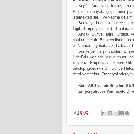
Amerikan Emperyalizmi’nin ne derec
Bugün Amerikan, İngiliz, Frans
Projesi’nin hayata geçirilmesi pla
istemektedirler.   Ve yağma girişi
Suriye’ye bugün kahpece saldır
İngiliz Emperyalistleridir. Bunlara 
Ancak Suriye Halkı, Ordusu ve
püskürtecektir. Emperyalistleri, onla
bir Vietnam’ı yaşatacak; halklara, E
Suriye’ye karşı yapılan Empery
Lideri’nin yanında olduğumuzu beli
biliyoruz. Emperyalistler hem Or
defolup gideceklerdir. Suriye Halk
dersi verecektir. Emperyalistler yen
Katil ABD ve İşbirlikçileri S
Emperyalistler Yenilecek, Dir
at
19:00