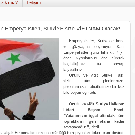
iz kimiz?
İletişim
 Emperyalistleri, SURİYE size VİETNAM Olacak!
Emperyalistler, Suriye’de kana 
ve gözyaşına doymuyor. Katil 
Emperyalistler şunu bilin ki, 7 yıl 
önce piyonlarınızı öne sürerek 
başlattığınız bu savaşı 
kaybettiniz.
Onurlu ve yiğit Suriye Halkı 
sizin tüm planlarınıza, 
piyonlarınıza, tehditlerinize bir kez 
bile boyun eğmedi. 
Onurlu ve yiğit 
Suriye Halkının 
Lideri Beşşar Esad; 
“Vatanımızın işgal altındaki tüm 
topraklarını geri alana kadar 
savaşacağız.”
, dedi.
z alçak Emperyalistlerin öne sürdüğü tüm piyonları teker teker devirdi. 