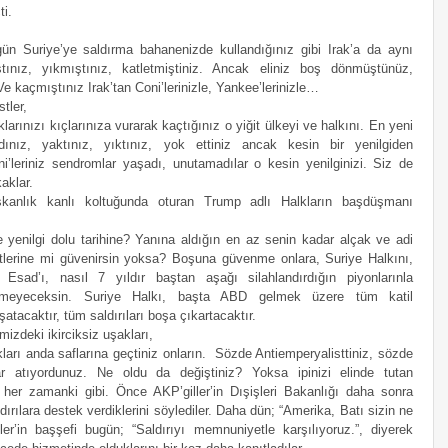
ti.
,
n Suriye’ye saldırma bahanenizde kullandığınız gibi Irak’a da aynı 
tınız, yıkmıştınız, katletmiştiniz. Ancak eliniz boş dönmüştünüz, 
 kaçmıştınız Irak’tan Coni’lerinizle, Yankee’lerinizle…
tler,
larınızı kıçlarınıza vurarak kaçtığınız o yiğit ülkeyi ve halkını. En yeni 
ınız, yaktınız, yıktınız, yok ettiniz ancak kesin bir yenilgiden 
ni’leriniz sendromlar yaşadı, unutamadılar o kesin yenilginizi. Siz de 
aklar.
anlık kanlı koltuğunda oturan Trump adlı Halkların başdüşmanı 
yenilgi dolu tarihine? Yanına aldığın en az senin kadar alçak ve adi 
stlerine mi güvenirsin yoksa? Boşuna güvenme onlara, Suriye Halkını, 
Esad’ı, nasıl 7 yıldır baştan aşağı silahlandırdığın piyonlarınla 
eyeceksin. Suriye Halkı, başta ABD gelmek üzere tüm katil 
atacaktır, tüm saldırıları boşa çıkartacaktır.
izdeki ikirciksiz uşakları,
kları anda saflarına geçtiniz onların.  Sözde Antiemperyalisttiniz, sözde 
r atıyordunuz. Ne oldu da değiştiniz? Yoksa ipinizi elinde tutan 
i her zamanki gibi. Önce AKP’giller’in Dışişleri Bakanlığı daha sonra 
dırılara destek verdiklerini söylediler. Daha dün; “Amerika, Batı sizin ne 
ler’in başşefi bugün; “Saldırıyı memnuniyetle karşılıyoruz.”, diyerek 