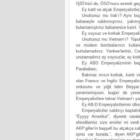
IŞİD’inizi de, ÖSO’nuzu ezerek geç
Ey katil ve alçak Emperyalistler
Unuttunuz mu Irak’ı? Aynı bugü
bahaneyle saldırmıştınız, yakmış
bulamamıştınız bahanenize kanıt. Ve
Ey soysuz ve korkak Emperyalis
Unuttunuz mu Vietnam’ı? 
Topuk
ve modern bombalarınızı kulland
kurtulamadınız. Yankee’leriniz, Co
unutamadınız ey soysuzlar, ey kork
Ey ABD Emperyalizminin başk
Parababası, 
Bakmaz mısın korkak, kanlı ve 
olan Fransız ve İngiliz Emperyali
ordusunu ve yiğit lideri Beşşar 
yenememişsen, bugün de yenem
Emperyalistlere tekrar Vietnam’ı yaş
Ey AB-D Emperyalistlerinin ülkem
Emperyalistler saldırıyı başlattı
“Eyyyy Amerika!”, diyerek narala
efendileriniz size emirler mi verd
AKP’giller’in başşefi bu alçakça sal
işiniz var burada.”, diyen AKP’gil