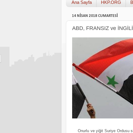
Ana Sayfa
HKP.ORG
B
14 NISAN 2018 CUMARTESI
ABD, FRANSIZ ve İNGİLİZ
Onurlu ve yiğit Suriye Ordusu si