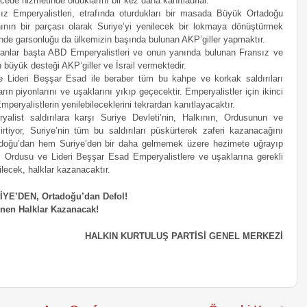
ede hizmetinde olduklarını bir kez daha kanıtladılar.
ız Emperyalistleri, etrafında oturdukları bir masada Büyük Ortadoğu 
nının bir parçası olarak Suriye’yi yenilecek bir lokmaya dönüştürmek 
minde garsonluğu da ülkemizin başında bulunan AKP’giller yapmaktır.
anlar başta ABD Emperyalistleri ve onun yanında bulunan Fransız ve 
en büyük desteği AKP’giller ve İsrail vermektedir.
 Lideri Beşşar Esad ile beraber tüm bu kahpe ve korkak saldırıları 
rın piyonlarını ve uşaklarını yıkıp geçecektir. Emperyalistler için ikinci 
mperyalistlerin yenilebileceklerini tekrardan kanıtlayacaktır.
alist saldırılara karşı Suriye Devleti’nin, Halkının, Ordusunun ve 
rtiyor, Suriye’nin tüm bu saldırıları püskürterek zaferi kazanacağını 
tadoğu’dan hem Suriye’den bir daha gelmemek üzere hezimete uğrayıp 
ı, Ordusu ve Lideri Beşşar Esad Emperyalistlere ve uşaklarına gerekli 
ilecek, halklar kazanacaktır.
URİYE’DEN, Ortadoğu’dan Defol!
enen Halklar Kazanacak!
HALKIN KURTULUŞ PARTİSİ GENEL MERKEZİ