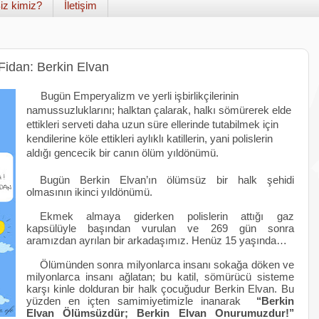
iz kimiz?
İletişim
Fidan: Berkin Elvan
Bugün Emperyalizm ve yerli işbirlikçilerinin
namussuzluklarını; halktan çalarak, halkı sömürerek elde
ettikleri serveti daha uzun süre ellerinde tutabilmek için
kendilerine köle ettikleri aylıklı katillerin, yani polislerin
aldığı gencecik bir canın ölüm yıldönümü.
Bugün Berkin Elvan’ın ölümsüz bir halk şehidi
olmasının ikinci yıldönümü.
Ekmek almaya giderken polislerin attığı gaz
kapsülüyle başından vurulan ve 269 gün sonra
aramızdan ayrılan bir arkadaşımız. Henüz 15 yaşında…
Ölümünden sonra milyonlarca insanı sokağa döken ve
milyonlarca insanı ağlatan; bu katil, sömürücü sisteme
karşı kinle dolduran bir halk çocuğudur Berkin Elvan. Bu
yüzden en içten samimiyetimizle inanarak
‘‘Berkin
Elvan Ölümsüzdür; Berkin Elvan Onurumuzdur!’’