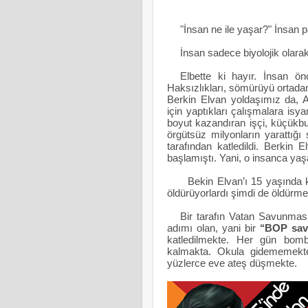
"İnsan ne ile yaşar?"
İnsan 
İnsan sadece biyolojik olara
Elbette ki hayır. İnsan ö
Haksızlıkları, sömürüyü ortada
Berkin Elvan yoldaşımız da, A
için yaptıkları çalışmalara isy
boyut kazandıran işçi, küçükb
örgütsüz milyonların yarattığ
tarafından katledildi. Berkin 
başlamıştı. Yani, o insanca yaş
Bekin Elvan’ı 15 yaşında k
öldürüyorlardı şimdi de öldürme
Bir tarafın Vatan Savunması
adımı olan, yani bir
‘‘BOP sava
katledilmekte. Her gün bom
kalmakta. Okula gidememekte.
yüzlerce eve ateş düşmekte.