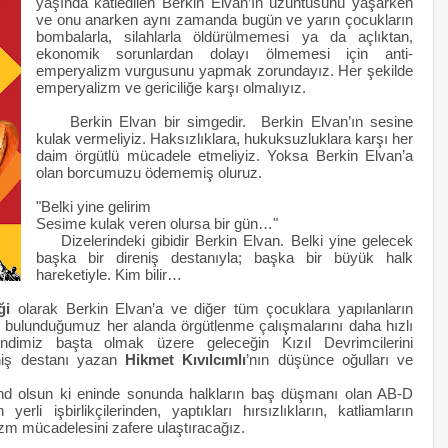
yaşında katledilen Berkin Elvan’ın üzüntüsünü yaşarken
ve onu anarken aynı zamanda bugün ve yarın çocukların
bombalarla, silahlarla öldürülmemesi ya da açlıktan,
ekonomik sorunlardan dolayı ölmemesi için anti-
emperyalizm vurgusunu yapmak zorundayız. Her şekilde
emperyalizm ve gericiliğe karşı olmalıyız.
Berkin Elvan bir simgedir. Berkin Elvan’ın sesine
kulak vermeliyiz. Haksızlıklara, hukuksuzluklara karşı her
daim örgütlü mücadele etmeliyiz. Yoksa Berkin Elvan’a
olan borcumuzu ödememiş oluruz.
"Belki yine gelirim
Sesime kulak veren olursa bir gün…"
Dizelerindeki gibidir Berkin Elvan. Belki yine gelecek
başka bir direniş destanıyla; başka bir büyük halk
hareketiyle. Kim bilir…
ği
olarak Berkin Elvan’a ve diğer tüm çocuklara yapılanların
n bulunduğumuz her alanda örgütlenme çalışmalarını daha hızlı
ndimiz başta olmak üzere geleceğin Kızıl Devrimcilerini
eniş destanı yazan
Hikmet Kıvılcımlı
’nın düşünce oğulları ve
And olsun ki eninde sonunda halkların baş düşmanı olan AB-D
yerli işbirlikçilerinden, yaptıkları hırsızlıkların, katliamların
zm mücadelesini zafere ulaştıracağız.