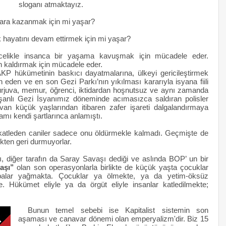
sloganı atmaktayız.
para kazanmak için mi yaşar?
k hayatını devam ettirmek için mi yaşar?
ncelikle insanca bir yaşama kavuşmak için mücadele eder.
n kaldırmak için mücadele eder.
KP hükümetinin baskıcı dayatmalarına, ülkeyi gericileştirmek
an eden ve en son Gezi Parkı’nın yıkılması kararıyla isyana fiili
urjuva, memur, öğrenci, iktidardan hoşnutsuz ve aynı zamanda
ı şanlı Gezi İsyanımız döneminde acımasızca saldıran polisler
Elvan küçük yaşlarından itibaren zafer işareti dalgalandırmaya
amı kendi şartlarınca anlamıştı.
atleden caniler sadece onu öldürmekle kalmadı. Geçmişte de
kten geri durmuyorlar.
, diğer tarafın da Saray Savaşı dediği ve aslında BOP’ un bir
şı’’
olan son operasyonlarla birlikte de küçük yaşta çocuklar
balar yağmakta. Çocuklar ya ölmekte, ya da yetim-öksüz
 Hükümet eliyle ya da örgüt eliyle insanlar katledilmekte;
Bunun temel sebebi ise Kapitalist sistemin son
aşaması ve canavar dönemi olan emperyalizm'dir. Biz 15