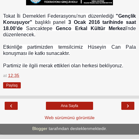
Tokat İli Dernekleri Federasyonu'nun düzenlediği
"Gençlik
Konuşuyor"
başlıklı panel
3 Ocak 2016 tarihinde saat
18.00'de
Sancaktepe
Genco Erkal Kültür Merkezi
'nde
düzenlenecek.
Etkinliğe partimizden temsilcimiz Hüseyin Can Pala
konuşması ile katkı sunacaktır.
Partimiz ile ilgili merak ettikleri olan herkesi bekliyoruz.
at
12:35
Paylaş
‹
›
Ana Sayfa
Web sürümünü görüntüle
Blogger
tarafından desteklenmektedir.