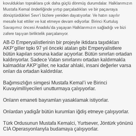
kovuldukları topraklara çok daha güçlü dönmüş durumdalar. Halklarımızın
Mustafa Kemal önderliğinde yırtıp parçaladıkları ve bir paçavraya
dönüştürdükleri Sevr’i bizlere yeniden dayatıyorlar. Ve hatırı sayılır
mesafe kat ettiler ve kat etmeye devam ediyorlar. Birinci Kurtuluş
Savaşımız öncesi Anadolu’da yaşayan Halklarımızın sağladığı ve bizi
zafere taşıyan birliktelik parçalanıyor.
AB-D Emperyalistlerinin bir projeyle iktidara taşıdıkları
AKP’giller tıpkı 97 yıl önceki ataları gibi Emperyalistlere
bütün kapıları sonuna kadar açıyorlar. Bütün sınırları ortadan
kaldırıyorlar. Sadece Vatan sınırlarını ortadan kaldırmakla
kalmadılar AKP’giller, ne kadar ahlaki, insani değerler varsa
onları da ortadan kaldırdılar.
Bağımsızlığın simgesi Mustafa Kemal’i ve Birinci
Kuvayimilliyecileri unutturmaya çalışıyorlar.
Onların emaneti bayramları yasaklamak istiyorlar.
Onlardan yadigâr bütün kurumları iğdiş etmeye çalışıyorlar.
Türk Ordusunun Mustafa Kemalci, Yurtsever, Jöntürk yönünü
CIA Operasyonlarıyla budamaya çalışıyorlar.