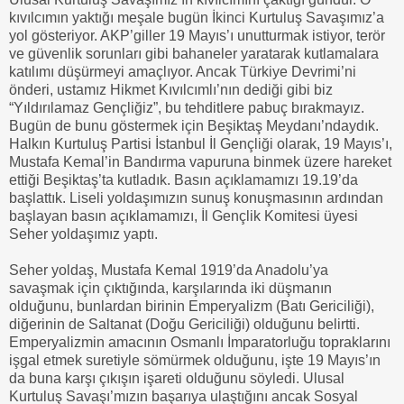
kıvılcımın yaktığı meşale bugün İkinci Kurtuluş Savaşımız’a
yol gösteriyor. AKP’giller 19 Mayıs’ı unutturmak istiyor, terör
ve güvenlik sorunları gibi bahaneler yaratarak kutlamalara
katılımı düşürmeyi amaçlıyor. Ancak Türkiye Devrimi’ni
önderi, ustamız Hikmet Kıvılcımlı’nın dediği gibi biz
“Yıldırılamaz Gençliğiz”, bu tehditlere pabuç bırakmayız.
Bugün de bunu göstermek için Beşiktaş Meydanı’ndaydık.
Halkın Kurtuluş Partisi İstanbul İl Gençliği olarak, 19 Mayıs’ı,
Mustafa Kemal’in Bandırma vapuruna binmek üzere hareket
ettiği Beşiktaş’ta kutladık. Basın açıklamamızı 19.19’da
başlattık. Liseli yoldaşımızın sunuş konuşmasının ardından
başlayan basın açıklamamızı, İl Gençlik Komitesi üyesi
Seher yoldaşımız yaptı.
Seher yoldaş, Mustafa Kemal 1919’da Anadolu’ya
savaşmak için çıktığında, karşılarında iki düşmanın
olduğunu, bunlardan birinin Emperyalizm (Batı Gericiliği),
diğerinin de Saltanat (Doğu Gericiliği) olduğunu belirtti.
Emperyalizmin amacının Osmanlı İmparatorluğu topraklarını
işgal etmek suretiyle sömürmek olduğunu, işte 19 Mayıs’ın
da buna karşı çıkışın işareti olduğunu söyledi. Ulusal
Kurtuluş Savaşı’mızın başarıya ulaştığını ancak Sosyal