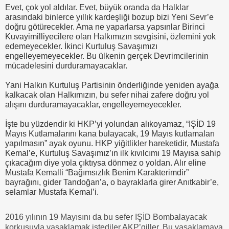
Evet, çok yol aldılar. Evet, büyük oranda da Halklar
arasındaki binlerce yıllık kardeşliği bozup bizi Yeni Sevr’e
doğru götürecekler. Ama ne yaparlarsa yapsınlar Birinci
Kuvayimilliyecilere olan Halkımızın sevgisini, özlemini yok
edemeyecekler. İkinci Kurtuluş Savaşımızı
engelleyemeyecekler. Bu ülkenin gerçek Devrimcilerinin
mücadelesini durduramayacaklar.
Yani Halkın Kurtuluş Partisinin önderliğinde yeniden ayağa
kalkacak olan Halkımızın, bu sefer nihai zafere doğru yol
alışını durduramayacaklar, engelleyemeyecekler.
İşte bu yüzdendir ki HKP’yi yolundan alıkoyamaz, “IŞİD 19
Mayıs Kutlamalarını kana bulayacak, 19 Mayıs kutlamaları
yapılmasın” ayak oyunu. HKP yiğitlikler hareketidir, Mustafa
Kemal’e, Kurtuluş Savaşımız’ın ilk kıvılcımı 19 Mayısa sahip
çıkacağım diye yola çıktıysa dönmez o yoldan. Alır eline
Mustafa Kemalli “Bağımsızlık Benim Karakterimdir”
bayrağını, gider Tandoğan’a, o bayraklarla girer Anıtkabir’e,
selamlar Mustafa Kemal’i.
2016 yılının 19 Mayısını da bu sefer IŞİD Bombalayacak
korkusuyla yasaklamak istediler AKP’giller. Bu yasaklamaya