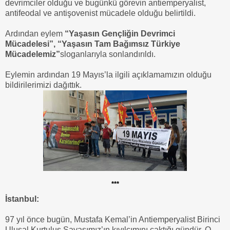
devrimciler olduğu ve bugünkü görevin antiemperyalist,
antifeodal ve antişovenist mücadele olduğu belirtildi.
Ardından eylem
“Yaşasın Gençliğin Devrimci
Mücadelesi”, “Yaşasın Tam Bağımsız Türkiye
Mücadelemiz”
sloganlarıyla sonlandırıldı.
Eylemin ardından 19 Mayıs’la ilgili açıklamamızın olduğu
bildirilerimizi dağıttık.
***
İstanbul:
97 yıl önce bugün, Mustafa Kemal’in Antiemperyalist Birinci
Ulusal Kurtuluş Savaşımız’ın kıvılcımını çaktığı gündür. O