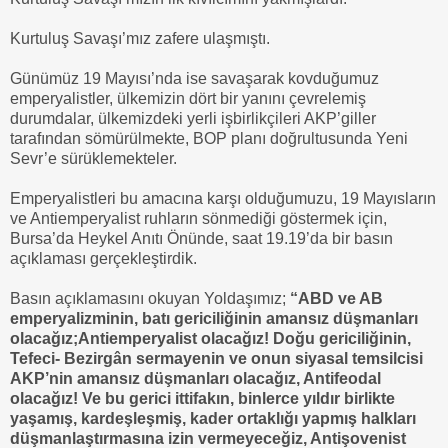
Kurtuluş Savaşı’mız zafere ulaşmıştı.
Günümüz 19 Mayısı’nda ise savaşarak kovduğumuz
emperyalistler, ülkemizin dört bir yanını çevrelemiş
durumdalar, ülkemizdeki yerli işbirlikçileri AKP’giller
tarafından sömürülmekte, BOP planı doğrultusunda Yeni
Sevr’e sürüklemekteler.
Emperyalistleri bu amacına karşı olduğumuzu, 19 Mayısların
ve Antiemperyalist ruhların sönmediği göstermek için,
Bursa’da Heykel Anıtı Önünde, saat 19.19’da bir basın
açıklaması gerçekleştirdik.
Basın açıklamasını okuyan Yoldaşımız;
“ABD ve AB
emperyalizminin, batı gericiliğinin amansız düşmanları
olacağız;Antiemperyalist olacağız! Doğu gericiliğinin,
Tefeci- Bezirgân sermayenin ve onun siyasal temsilcisi
AKP’nin amansız düşmanları olacağız, Antifeodal
olacağız! Ve bu gerici ittifakın, binlerce yıldır birlikte
yaşamış, kardeşleşmiş, kader ortaklığı yapmış halkları
düşmanlaştırmasına izin vermeyeceğiz, Antişovenist