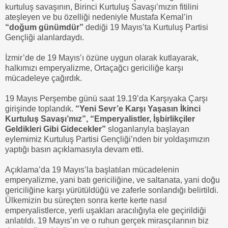
kurtuluş savaşının, Birinci Kurtuluş Savaşı’mızın fitilini
ateşleyen ve bu özelliği nedeniyle Mustafa Kemal’in
“doğum günümdür”
dediği 19 Mayıs’ta Kurtuluş Partisi
Gençliği alanlardaydı.
İzmir’de de 19 Mayıs’ı özüne uygun olarak kutlayarak,
halkımızı emperyalizme, Ortaçağcı gericiliğe karşı
mücadeleye çağırdık.
19 Mayıs Perşembe günü saat 19.19’da Karşıyaka Çarşı
girişinde toplandık.
“Yeni Sevr’e Karşı Yaşasın İkinci
Kurtuluş Savaşı’mız”, “Emperyalistler, İşbirlikçiler
Geldikleri Gibi Gidecekler”
sloganlarıyla başlayan
eylemimiz Kurtuluş Partisi Gençliği’nden bir yoldaşımızın
yaptığı basın açıklamasıyla devam etti.
Açıklama’da 19 Mayıs’la başlatılan mücadelenin
emperyalizme, yani batı gericiliğine, ve saltanata, yani doğu
gericiliğine karşı yürütüldüğü ve zaferle sonlandığı belirtildi.
Ülkemizin bu süreçten sonra kerte kerte nasıl
emperyalistlerce, yerli uşakları aracılığıyla ele geçirildiği
anlatıldı. 19 Mayıs’ın ve o ruhun gerçek mirasçılarının biz