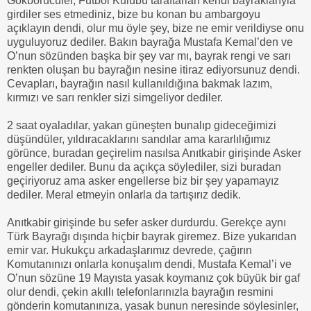
Gökbörücüler, Futbol Kulübü taraftarları kendi bayraklarıyla
girdiler ses etmediniz, bize bu konan bu ambargoyu
açıklayın dendi, olur mu öyle şey, bize ne emir verildiyse onu
uyguluyoruz dediler. Bakın bayrağa Mustafa Kemal’den ve
O’nun sözünden başka bir şey var mı, bayrak rengi ve sarı
renkten oluşan bu bayrağın nesine itiraz ediyorsunuz dendi.
Cevapları, bayrağın nasıl kullanıldığına bakmak lazım,
kırmızı ve sarı renkler sizi simgeliyor dediler.
2 saat oyaladılar, yakan güneşten bunalıp gideceğimizi
düşündüler, yıldıracaklarını sandılar ama kararlılığımız
görünce, buradan geçirelim nasılsa Anıtkabir girişinde Asker
engeller dediler. Bunu da açıkça söylediler, sizi buradan
geçiriyoruz ama asker engellerse biz bir şey yapamayız
dediler. Meral etmeyin onlarla da tartışırız dedik.
Anıtkabir girişinde bu sefer asker durdurdu. Gerekçe aynı
Türk Bayrağı dışında hiçbir bayrak giremez. Bize yukarıdan
emir var. Hukukçu arkadaşlarımız devrede, çağırın
Komutanınızı onlarla konuşalım dendi, Mustafa Kemal’i ve
O’nun sözüne 19 Mayısta yasak koymanız çok büyük bir gaf
olur dendi, çekin akıllı telefonlarınızla bayrağın resmini
gönderin komutanınıza, yasak bunun neresinde söylesinler,