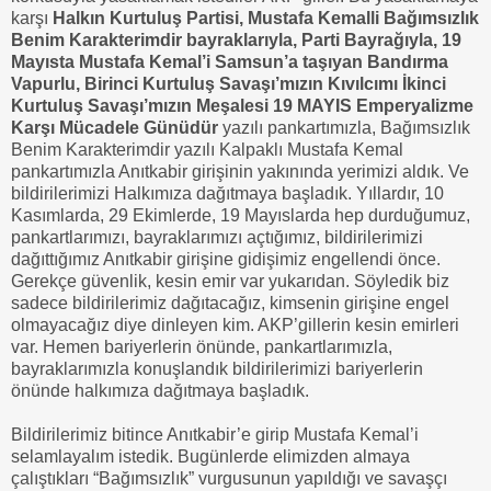
karşı
Halkın Kurtuluş Partisi, Mustafa Kemalli Bağımsızlık
Benim Karakterimdir bayraklarıyla, Parti Bayrağıyla, 19
Mayısta Mustafa Kemal’i Samsun’a taşıyan Bandırma
Vapurlu, Birinci Kurtuluş Savaşı’mızın Kıvılcımı İkinci
Kurtuluş Savaşı’mızın Meşalesi 19 MAYIS Emperyalizme
Karşı Mücadele Günüdür
yazılı pankartımızla, Bağımsızlık
Benim Karakterimdir yazılı Kalpaklı Mustafa Kemal
pankartımızla Anıtkabir girişinin yakınında yerimizi aldık. Ve
bildirilerimizi Halkımıza dağıtmaya başladık. Yıllardır, 10
Kasımlarda, 29 Ekimlerde, 19 Mayıslarda hep durduğumuz,
pankartlarımızı, bayraklarımızı açtığımız, bildirilerimizi
dağıttığımız Anıtkabir girişine gidişimiz engellendi önce.
Gerekçe güvenlik, kesin emir var yukarıdan. Söyledik biz
sadece bildirilerimiz dağıtacağız, kimsenin girişine engel
olmayacağız diye dinleyen kim. AKP’gillerin kesin emirleri
var. Hemen bariyerlerin önünde, pankartlarımızla,
bayraklarımızla konuşlandık bildirilerimizi bariyerlerin
önünde halkımıza dağıtmaya başladık.
Bildirilerimiz bitince Anıtkabir’e girip Mustafa Kemal’i
selamlayalım istedik. Bugünlerde elimizden almaya
çalıştıkları “Bağımsızlık” vurgusunun yapıldığı ve savaşçı