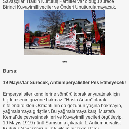
Savaşçıları Halkın Kurtuluş Partililer var olduğu sürece
Birinci Kuvayimilliyeciler ve Önderi Unutturulamayacak.
***
Bursa:
19 Mayıs’lar Sürecek, Antiemperyalistler Pes Etmeyecek!
Emperyalistler kendilerine sömürü topraklar yaratmak için
hiç kimsenin gözüne bakmaz, “Hasta Adam” olarak
nitelendirdikleri Osmanlı’nın da gözünün yaşına bakmayıp,
yağmalamaya giriştiler. Bu yağmalamaya karşı Mustafa
Kemal’de çevresindekileri ve Kuvayimilliyecileri örgütleyip,
19 Mayıs 1919 günü Samsun’a çıkarak, 1. Antiemperyalist
Kurtuluş Savaşı’mızın ilk kıvılcımını yakmışlardı.