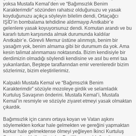
yoksa Mustafa Kemal’den ve “Bağımsızlık Benim
Karakterimdir” sözünden rahatsız olduğunuzu ve yasak
koyduğunuzu açıkça söyleyin bilelim dendi, Ortaçağcı
IŞİD’in bombalama tehdidine aldırmayıp Anıtkabir’e
gelenlere yasak koyuyorsunuz dendi. Komutan arandı ve bu
kararlı tutum karşısında almak durumunda kaldılar
Anıtkabir’e. Görevli Memur üstüne alınmıştı, benim bir
yasağım yok, benim almama gibi bir durumum da yok. Ama
kesin talimat alınmaması noktasında. Bizim kendisiyle bir
derdimizin olmadığı söylendi kendisine ve asıl bu emri taa
yukarılardan, Beştepe taraflarından emir verenleredir bizim
sözlerimiz, bizim eleştirilerimiz.
Kalpaklı Mustafa Kemal ve “Bağımsızlık Benim
Karakterimdir” sözüyle mozoleye girdik ve selamladık
Kurtuluş Savaşının önderini. Mustafa Kemal’i, Mustafa
Kemal’in resmiyle ve sözüyle ziyaret etmeyi yasak olmaktan
çıkardık.
Bağımsızlık için canını ortaya koyan ve Vatan aşkını
söylemekten korkar hale gelmekten ve gereğini yapmaktan
korkar hale gelmektense ölmeyi yeğleyen İkinci Kurtuluş