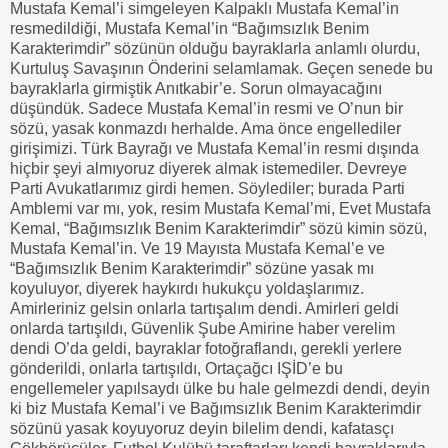
Mustafa Kemal’i simgeleyen Kalpaklı Mustafa Kemal’in
resmedildiği, Mustafa Kemal’in “Bağımsızlık Benim
Karakterimdir” sözünün olduğu bayraklarla anlamlı olurdu,
Kurtuluş Savaşının Önderini selamlamak. Geçen senede bu
bayraklarla girmiştik Anıtkabir’e. Sorun olmayacağını
düşündük. Sadece Mustafa Kemal’in resmi ve O’nun bir
sözü, yasak konmazdı herhalde. Ama önce engellediler
girişimizi. Türk Bayrağı ve Mustafa Kemal’in resmi dışında
hiçbir şeyi almıyoruz diyerek almak istemediler. Devreye
Parti Avukatlarımız girdi hemen. Söylediler; burada Parti
Amblemi var mı, yok, resim Mustafa Kemal’mi, Evet Mustafa
Kemal, “Bağımsızlık Benim Karakterimdir” sözü kimin sözü,
Mustafa Kemal’in. Ve 19 Mayısta Mustafa Kemal’e ve
“Bağımsızlık Benim Karakterimdir” sözüne yasak mı
koyuluyor, diyerek haykırdı hukukçu yoldaşlarımız.
Amirleriniz gelsin onlarla tartışalım dendi. Amirleri geldi
onlarda tartışıldı, Güvenlik Şube Amirine haber verelim
dendi O’da geldi, bayraklar fotoğraflandı, gerekli yerlere
gönderildi, onlarla tartışıldı, Ortaçağcı IŞİD’e bu
engellemeler yapılsaydı ülke bu hale gelmezdi dendi, deyin
ki biz Mustafa Kemal’i ve Bağımsızlık Benim Karakterimdir
sözünü yasak koyuyoruz deyin bilelim dendi, kafatasçı