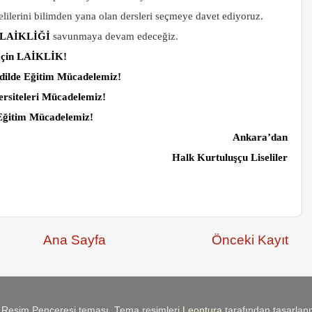
lilerini bilimden yana olan dersleri seçmeye davet ediyoruz.
LAİKLİĞİ
savunmaya devam edeceğiz.
 İçin LAİKLİK!
dilde Eğitim Mücadelemiz!
rsiteleri Mücadelemiz!
l Eğitim Mücadelemiz!
Ankara’dan
Halk Kurtuluşçu Liseliler
Ana Sayfa
Önceki Kayıt
i. Resim Penceresi teması. Tema resimleri
Leontura
tarafından tasarlanm