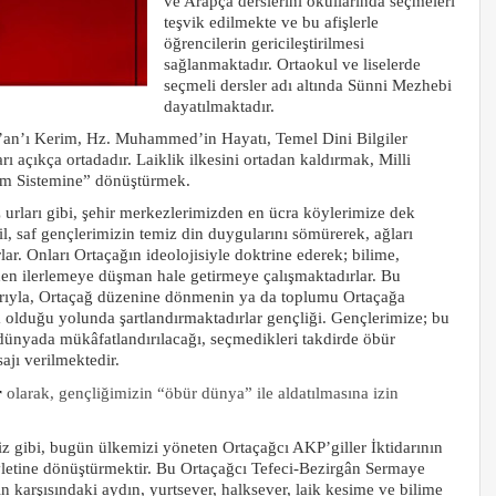
ve Arapça derslerini okullarında seçmeleri
teşvik edilmekte ve bu afişlerle
öğrencilerin gericileştirilmesi
sağlanmaktadır. Ortaokul ve liselerde
seçmeli dersler adı altında Sünni Mezhebi
dayatılmaktadır.
r’an’ı Kerim, Hz. Muhammed’in Hayatı, Temel Dini Bilgiler
ı açıkça ortadadır. Laiklik ilkesini ortadan kaldırmak, Milli
tim Sistemine” dönüştürmek.
z urları gibi, şehir merkezlerimizden en ücra köylerimize dek
il, saf gençlerimizin temiz din duygularını sömürerek, ağları
ar. Onları Ortaçağın ideolojisiyle doktrine ederek; bilime,
den ilerlemeye düşman hale getirmeye çalışmaktadırlar. Bu
alarıyla, Ortaçağ düzenine dönmenin ya da toplumu Ortaçağa
olduğu yolunda şartlandırmaktadırlar gençliği. Gençlerimize; bu
r dünyada mükâfatlandırılacağı, seçmedikleri takdirde öbür
ajı verilmektedir.
r
olarak, gençliğimizin “öbür dünya” ile aldatılmasına izin
miz gibi, bugün ülkemizi yöneten Ortaçağcı AKP’giller İktidarının
vletine dönüştürmektir. Bu Ortaçağcı Tefeci-Bezirgân Sermaye
çin karşısındaki aydın, yurtsever, halksever, laik kesime ve bilime