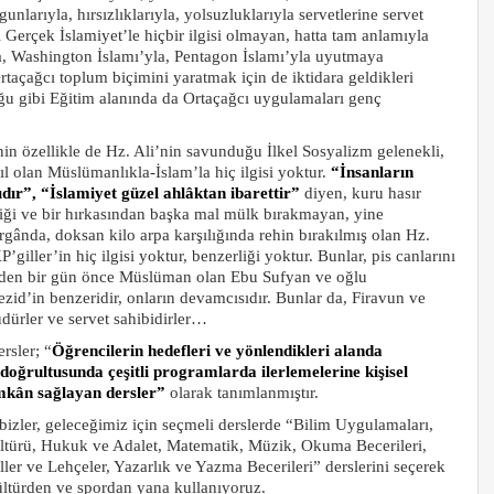
nlarıyla, hırsızlıklarıyla, yolsuzluklarıyla servetlerine servet
 Gerçek İslamiyet’le hiçbir ilgisi olmayan, hatta tam anlamıyla
la, Washington İslamı’yla, Pentagon İslamı’yla uyutmaya
rtaçağcı toplum biçimini yaratmak için de iktidara geldikleri
u gibi Eğitim alanında da Ortaçağcı uygulamaları genç
n özellikle de Hz. Ali’nin savunduğu İlkel Sosyalizm gelenekli,
cıl olan Müslümanlıkla-İslam’la hiç ilgisi yoktur.
“İnsanların
nıdır”, “İslamiyet güzel ahlâktan ibarettir”
diyen, kuru hasır
riği ve bir hırkasından başka mal mülk bırakmayan, yine
rgânda, doksan kilo arpa karşılığında rehin bırakılmış olan Hz.
ller’in hiç ilgisi yoktur, benzerliği yoktur. Bunlar, pis canlarını
nden bir gün önce Müslüman olan Ebu Sufyan ve oğlu
id’in benzeridir, onların devamcısıdır. Bunlar da, Firavun ve
ürler ve servet sahibidirler…
rsler; “
Öğrencilerin hedefleri ve yönlendikleri alanda
i doğrultusunda çeşitli programlarda ilerlemelerine kişisel
imkân sağlayan dersler”
olarak tanımlanmıştır.
 bizler, geleceğimiz için seçmeli derslerde “Bilim Uygulamaları,
ltürü, Hukuk ve Adalet, Matematik, Müzik, Okuma Becerileri,
ler ve Lehçeler, Yazarlık ve Yazma Becerileri” derslerini seçerek
kültürden ve spordan yana kullanıyoruz.