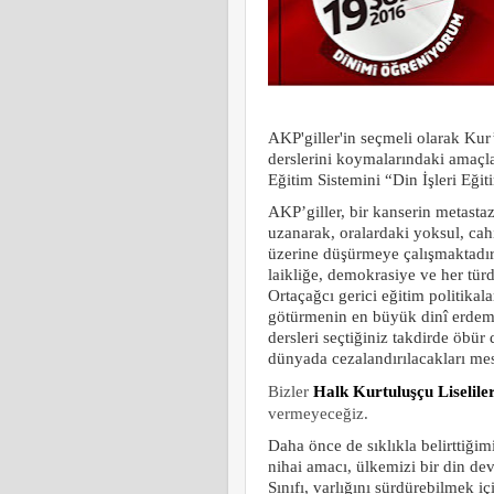
AKP'giller'in seçmeli olarak Ku
derslerini koymalarındaki amaçlar
Eğitim Sistemini “Din İşleri Eği
AKP’giller, bir kanserin metasta
uzanarak, oralardaki yoksul, cah
üzerine düşürmeye çalışmaktadırl
laikliğe, demokrasiye ve her tür
Ortaçağcı gerici eğitim politik
götürmenin en büyük dinî erdem 
dersleri seçtiğiniz takdirde öbü
dünyada cezalandırılacakları mes
Bizler
Halk Kurtuluşçu Liselile
vermeyeceğiz.
Daha önce de sıklıkla belirttiği
nihai amacı, ülkemizi bir din de
Sınıfı, varlığını sürdürebilmek i