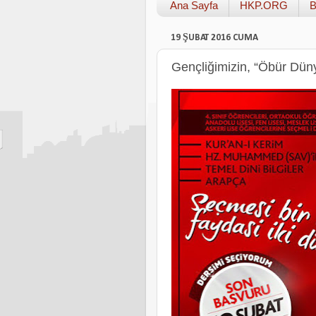
Ana Sayfa
HKP.ORG
B
19 ŞUBAT 2016 CUMA
Gençliğimizin, “Öbür Düny