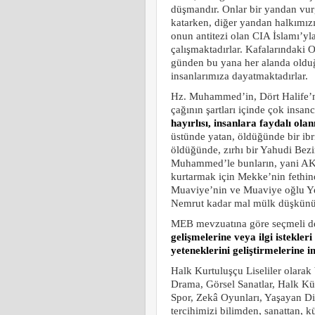
düşmandır. Onlar bir yandan vurgu
katarken, diğer yandan halkımızı
onun antitezi olan CIA İslamı’y
çalışmaktadırlar. Kafalarındaki O
günden bu yana her alanda olduğ
insanlarımıza dayatmaktadırlar.
Hz. Muhammed’in, Dört Halife’ni
çağının şartları içinde çok insan
hayırlısı, insanlara faydalı ola
üstünde yatan, öldüğünde bir ib
öldüğünde, zırhı bir Yahudi Bezi
Muhammed’le bunların, yani AKP’gi
kurtarmak için Mekke’nin fethi
Muaviye’nin ve Muaviye oğlu Yez
Nemrut kadar mal mülk düşkünüd
MEB mevzuatına göre seçmeli de
gelişmelerine veya ilgi istekler
yeteneklerini geliştirmelerine 
Halk Kurtuluşçu Liseliler olarak
Drama, Görsel Sanatlar, Halk Kü
Spor, Zekâ Oyunları, Yaşayan Dil
tercihimizi bilimden, sanattan, 