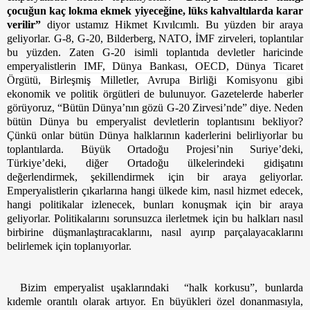
çocuğun kaç lokma ekmek yiyeceğine, lüks kahvaltılarda karar 
verilir”
 diyor ustamız Hikmet Kıvılcımlı. Bu yüzden bir araya 
geliyorlar. G-8, G-20, Bilderberg, NATO, İMF zirveleri, toplantılar 
bu yüzden. Zaten G-20 isimli toplantıda devletler haricinde 
emperyalistlerin 
IMF, Dünya Bankası, OECD, Dünya Ticaret 
Örgütü, Birleşmiş Milletler, Avrupa Birliği Komisyonu 
gibi 
ekonomik ve politik örgütleri de bulunuyor. Gazetelerde haberler 
görüyoruz, “Bütün Dünya’nın gözü G-20 Zirvesi’nde” diye. Neden 
bütün Dünya bu emperyalist devletlerin toplantısını bekliyor? 
Çünkü onlar bütün Dünya halklarının kaderlerini belirliyorlar bu 
toplantılarda. Büyük Ortadoğu Projesi’nin Suriye’deki, 
Türkiye’deki, diğer Ortadoğu ülkelerindeki gidişatını 
değerlendirmek, şekillendirmek için bir araya geliyorlar. 
Emperyalistlerin çıkarlarına hangi ülkede kim, nasıl hizmet edecek, 
hangi politikalar izlenecek, bunları konuşmak için bir araya 
geliyorlar. Politikalarını sorunsuzca ilerletmek için bu halkları nasıl 
birbirine düşmanlaştıracaklarını, nasıl ayırıp parçalayacaklarını 
belirlemek için toplanıyorlar.
Bizim emperyalist uşaklarındaki  “halk korkusu”, bunlarda 
kıdemle orantılı olarak artıyor. En büyükleri özel donanmasıyla, 