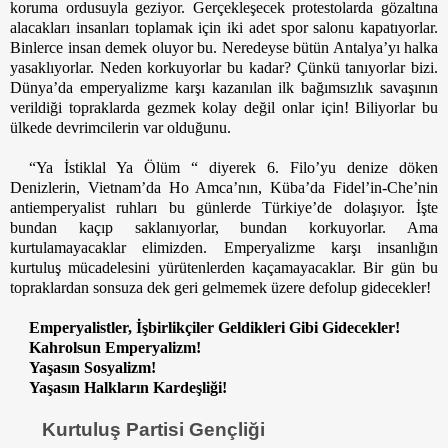
koruma ordusuyla geziyor. Gerçekleşecek protestolarda gözaltına 
alacakları insanları toplamak için iki adet spor salonu kapatıyorlar. 
Binlerce insan demek oluyor bu. Neredeyse bütün Antalya’yı halka 
yasaklıyorlar. Neden korkuyorlar bu kadar? Çünkü tanıyorlar bizi. 
Dünya’da emperyalizme karşı kazanılan ilk bağımsızlık savaşının 
verildiği topraklarda gezmek kolay değil onlar için! Biliyorlar bu 
ülkede devrimcilerin var olduğunu.
“Ya İstiklal Ya Ölüm “ diyerek 6. Filo’yu denize döken 
Denizlerin, Vietnam’da Ho Amca’nın, Küba’da Fidel’in-Che’nin 
antiemperyalist ruhları bu günlerde Türkiye’de dolaşıyor. İşte 
bundan kaçıp saklanıyorlar, bundan korkuyorlar. Ama 
kurtulamayacaklar elimizden. Emperyalizme karşı insanlığın 
kurtuluş mücadelesini yürütenlerden kaçamayacaklar. Bir gün bu 
topraklardan sonsuza dek geri gelmemek üzere defolup gidecekler!
Emperyalistler, İşbirlikçiler Geldikleri Gibi Gidecekler!
Kahrolsun Emperyalizm!
Yaşasın Sosyalizm!
Yaşasın Halkların Kardeşliği!
Kurtuluş Partisi Gençliği