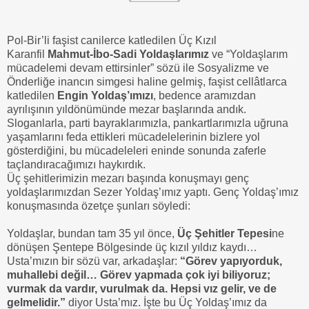
Pol-Bir’li faşist canilerce katledilen Üç Kızıl
Karanfil
Mahmut-İbo-Sadi Yoldaşlarımız
ve “Yoldaşlarım
mücadelemi devam ettirsinler” sözü ile Sosyalizme ve
Önderliğe inancın simgesi haline gelmiş, faşist cellâtlarca
katledilen
Engin Yoldaş’ımızı
, bedence aramızdan
ayrılışının yıldönümünde mezar başlarında andık.
Sloganlarla, parti bayraklarımızla, pankartlarımızla uğruna
yaşamlarını feda ettikleri mücadelelerinin bizlere yol
gösterdiğini, bu mücadeleleri eninde sonunda zaferle
taçlandıracağımızı haykırdık.
Üç şehitlerimizin mezarı başında konuşmayı genç
yoldaşlarımızdan Sezer Yoldaş’ımız yaptı. Genç Yoldaş’ımız
konuşmasında özetçe şunları söyledi:
Yoldaşlar, bundan tam 35 yıl önce,
Üç Şehitler Tepesi
ne
dönüşen Şentepe Bölgesinde üç kızıl yıldız kaydı…
Usta’mızın bir sözü var, arkadaşlar:
“Görev yapıyorduk,
muhallebi değil… Görev yapmada çok iyi biliyoruz;
vurmak da vardır, vurulmak da. Hepsi vız gelir, ve de
gelmelidir.”
diyor Usta’mız. İşte bu Üç Yoldaş’ımız da