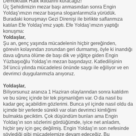
Demokratik Halk İktidarını kuracağız!
Üç Şehidimizin mezar başı anmasından sonra Engin
Yoldaş’ımızın mezar başına sloganlarımızla yürüdük.
Buradaki konuşmayı Gezi Direnişi ile birlikte saflarımıza
katılan Efe Yoldaş’ımız yaptı. Efe Yoldaş’ımızın yaptığı
konuşma:
Yoldaşlar,
Şu an, genç yaşında mücadelenin hiçbir gereğinden,
görevin kolayından zorundan geri durmamış, öyle ki inandığı
dava uğruna ölüme de başı dik ve yiğitçe giden Engin
Yüzbaşıoğlu Yoldaş’ın mezarı başındayız. Katledilişinin
34’üncü yılında mücadelesi önünde saygı ile eğiliyor ve en
devrimci duygularımızla anıyoruz.
Yoldaşlar,
Biliyorsunuz aranıza 1 Haziran olaylarından sonra katıldım
ve bu süreç içinde bir tek pişmanlığım var. O da nasıl bu
kadar geç açabildim gözlerimi. Bunca yıl içinde nasıl oldu da
içimde bir yerlerde sürekli var olan devrimci kimliğimi
bulmakta geciktim. Çok düşündüm bunları ama Engin
Yoldaş’ın son sözlerini gördüğümde, iyice net anladım,
hiçbir şey için geç değilmiş. Engin Yoldaş’ın son nefesinde
söylediği gibi mücadelemize devam edeceğiz. Bu