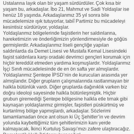
Ustalarına layık olan bir yaşam sürdürdüler. Çok kısa bir
yaşam bu, arkadaşlar. İbo 21, Mahmut ve Sadi Yoldaşlar ise
henüz 18 yaşında. Arkadaşlarımız 35 yıl sonra bile
mücadelemize ışık tutuyorlar, tabiî Partimiz bu mücadeleyi
kesintisiz sürdürüyor, yoldaşlar.
Yoldaşlarımız bölgelerinde faşistlerin her saldırılarına,
hareketimizin ve önderliğimizin yönlendirmesiyle de göğüs
germişlerdir. Arkadaşlarımız liseli gençliğe yapılan
saldırılarda da Demet Lisesi ve Mustafa Kemal Lisesindeki
faşist saldırılara karşı oradaki devrimci gençleri korumak için
hiçbir tereddüt etmeden yardıma koşmuşlardır. Yoldaşlarımız
İşçi Sınıfı mücadelesinde de en ön safta yer almışlardır.
Yoldaşlarımız Şentepe İPSD’nin de kurucuları arasında yer
almışlarıdır. Diğer grupların çalışmalarında rastlanmayan bir
halkla bütünlük vardı. Diğer gruplarda dağınıklık varken biz
doğru ideoloji sayesinde halkla bütünleşmiştik. Hiçbir
grubun giremediği Şentepe bölgesine halkla etle tırnak gibi
kaynaşan yoldaşlarımız girmişler, faşistleri püskürtmüş ve
kurtarılmış bölge yapmışlardı, arkadaşlar. Sözlerimi
tamamlamadan önce ant olsun ki Üç Şehitler’in ve devrim
yolunda kaybettiğimiz tüm şehitlerimizin kanı yerde
kalmayacak, İkinci Kurtuluş Savaşı’mızı zafere ulaştıracağız.