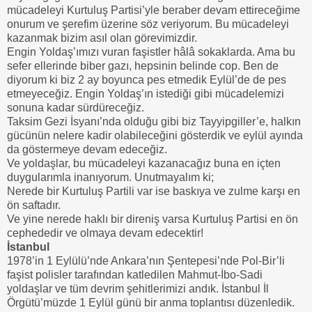
mücadeleyi Kurtuluş Partisi’yle beraber devam ettireceğime
onurum ve şerefim üzerine söz veriyorum. Bu mücadeleyi
kazanmak bizim asıl olan görevimizdir.
Engin Yoldaş’ımızı vuran faşistler hâlâ sokaklarda. Ama bu
sefer ellerinde biber gazı, hepsinin belinde cop. Ben de
diyorum ki biz 2 ay boyunca pes etmedik Eylül’de de pes
etmeyeceğiz. Engin Yoldaş’ın istediği gibi mücadelemizi
sonuna kadar sürdüreceğiz.
Taksim Gezi İsyanı’nda olduğu gibi biz Tayyipgiller’e, halkın
gücünün nelere kadir olabileceğini gösterdik ve eylül ayında
da göstermeye devam edeceğiz.
Ve yoldaşlar, bu mücadeleyi kazanacağız buna en içten
duygularımla inanıyorum. Unutmayalım ki;
Nerede bir Kurtuluş Partili var ise baskıya ve zulme karşı en
ön saftadır.
Ve yine nerede haklı bir direniş varsa Kurtuluş Partisi en ön
cephededir ve olmaya devam edecektir!
İstanbul
1978’in 1 Eylülü’nde Ankara’nın Şentepesi’nde Pol-Bir’li
faşist polisler tarafından katledilen Mahmut-İbo-Sadi
yoldaşlar ve tüm devrim şehitlerimizi andık. İstanbul İl
Örgütü’müzde 1 Eylül günü bir anma toplantısı düzenledik.