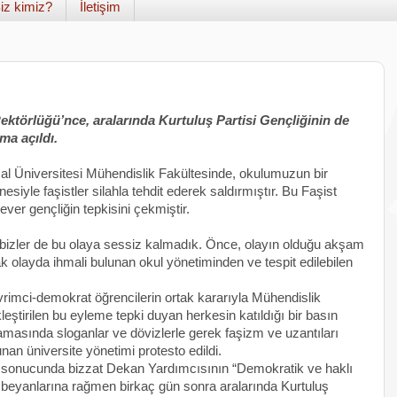
iz kimiz?
İletişim
ktörlüğü’nce, aralarında Kurtuluş Partisi Gençliğinin de
ma açıldı.
l Üniversitesi Mühendislik Fakültesinde, okulumuzun bir
iyle faşistler silahla tehdit ederek saldırmıştır. Bu Faşist
sever gençliğin tepkisini çekmiştir.
k bizler de bu olaya sessiz kalmadık. Önce, olayın olduğu akşam
k olayda ihmali bulunan okul yönetiminden ve tespit edilebilen
vrimci-demokrat öğrencilerin ortak kararıyla Mühendislik
leştirilen bu eyleme tepki duyan herkesin katıldığı bir basın
amasında sloganlar ve dövizlerle gerek faşizm ve uzantıları
unan üniversite yönetimi protesto edildi.
ı sonucunda bizzat Dekan Yardımcısının “Demokratik ve haklı
ki beyanlarına rağmen birkaç gün sonra aralarında Kurtuluş