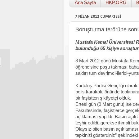
Ana Sayfa
HKP.ORG
B
7 NISAN 2012 CUMARTESI
Soruşturma terörüne son!
Mustafa Kemal Üniversitesi Re
bulunduğu 65 kişiye soruştur
8 Mart 2012 günü Mustafa Kema
öğrencisine poşu takması bahanes
saldırı tüm devrimci-ilerici-yurt
Kurtuluş Partisi Gençliği olara
polis karakolu önünde toplanara
bir faşistten şikâyetçi olduk.
Ertesi gün (9 Mart günü) ise de
Fakültesinde, faşistlerce gerçek
açıklaması yapıldı. Basın açıkl
teşhir edildi, gerekse ihmali bul
Olaysız biten basın açıklamas
tepkinizi gösterdiniz” şeklinde