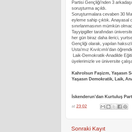
Partisi Gençliği’nden 3 arkadaş
soruşturma açıldı.
Soruşturmalara cevaben 30 Mart
eyleme sahip çıktık. Anayasal 
sınırlanmasının mümkün olmadı
Tayyipgiller tarafından üniversi
her gün biraz daha ilerici, yurts
Gençliği olarak, yapılan haks
Usta’mız Kıvılcımlı’dan öğrend
Laik-Demokratik-Anadilde Eğitim
üyelerimizle ve üniversite ça
Kahrolsun Faşizm, Yaşasın S
Yaşasın Demokratik, Laik, An
İskenderun’dan Kurtuluş Part
at
23:02
Sonraki Kayıt