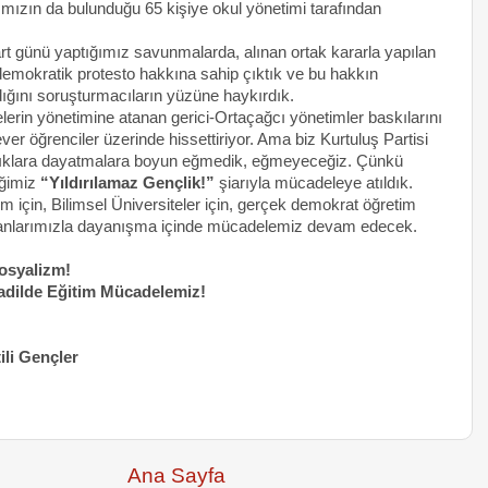
ımızın da bulunduğu 65 kişiye okul yönetimi tarafından
 günü yaptığımız savunmalarda, alınan ortak kararla yapılan
demokratik protesto hakkına sahip çıktık ve bu hakkın
ğını soruşturmacıların yüzüne haykırdık.
telerin yönetimine atanan gerici-Ortaçağcı yönetimler baskılarını
ever öğrenciler üzerinde hissettiriyor. Ama biz Kurtuluş Partisi
ızlıklara dayatmalara boyun eğmedik, eğmeyeceğiz. Çünkü
iğimiz
“Yıldırılamaz Gençlik!”
şiarıyla mücadeleye atıldık.
 için, Bilimsel Üniversiteler için, gerçek demokrat öğretim
lışanlarımızla dayanışma içinde mücadelemiz devam edecek.
osyalizm!
adilde Eğitim Mücadelemiz!
ili Gençler
Ana Sayfa