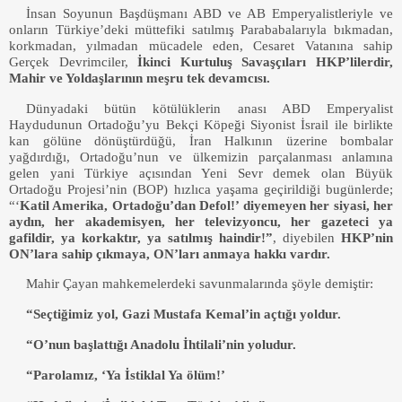
İnsan Soyunun Başdüşmanı ABD ve AB Emperyalistleriyle ve
onların Türkiye’deki müttefiki satılmış Parababalarıyla bıkmadan,
korkmadan, yılmadan mücadele eden, Cesaret Vatanına sahip
Gerçek Devrimciler,
İkinci Kurtuluş Savaşçıları HKP’lilerdir,
Mahir ve Yoldaşlarının meşru tek devamcısı.
Dünyadaki bütün kötülüklerin anası ABD Emperyalist
Haydudunun Ortadoğu’yu Bekçi Köpeği Siyonist İsrail ile birlikte
kan gölüne dönüştürdüğü, İran Halkının üzerine bombalar
yağdırdığı, Ortadoğu’nun ve ülkemizin parçalanması anlamına
gelen yani Türkiye açısından Yeni Sevr demek olan Büyük
Ortadoğu Projesi’nin (BOP) hızlıca yaşama geçirildiği bugünlerde;
“‘
Katil Amerika, Ortadoğu’dan Defol!’ diyemeyen her siyasi, her
aydın, her akademisyen, her televizyoncu, her gazeteci ya
gafildir, ya korkaktır, ya satılmış haindir!”
,
diyebilen
HKP’nin
ON’lara sahip çıkmaya, ON’ları anmaya hakkı vardır.
Mahir Çayan mahkemelerdeki savunmalarında şöyle demiştir:
“Seçtiğimiz yol, Gazi Mustafa Kemal’in açtığı yoldur.
“O’nun başlattığı Anadolu İhtilali’nin yoludur.
“Parolamız, ‘Ya İstiklal Ya ölüm!’