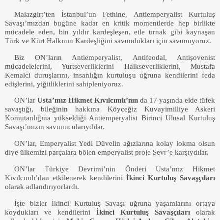
Malazgirt’ten İstanbul’un Fethine, Antiemperyalist Kurtuluş
Savaşı’mızdan bugüne kadar en kritik momentlerde hep birlikte
mücadele eden, bin yıldır kardeşleşen, etle tırnak gibi kaynaşan
Türk ve Kürt Halkının Kardeşliğini savundukları için savunuyoruz.
Biz ON’ların
Antiemperyalist, Antifeodal, Antişovenist
mücadelelerini, Yurtseverliklerini Halkseverliklerini, Mustafa
Kemalci duruşlarını, insanlığın kurtuluşu uğruna kendilerini feda
edişlerini, yiğitliklerini sahipleniyoruz.
ON’lar
Usta’mız Hikmet Kıvılcımlı’nın
da 17 yaşında elde tüfek
savaştığı, bileğinin hakkına Köyceğiz Kuvayimilliye Askeri
Komutanlığına yükseldiği Antiemperyalist Birinci Ulusal Kurtuluş
Savaşı’mızın savunucularıydılar.
ON’lar, Emperyalist Yedi Düvelin ağızlarına kolay lokma olsun
diye ülkemizi parçalara bölen emperyalist proje Sevr’e karşıydılar.
ON’lar Türkiye Devrimi’nin Önderi Usta’mız Hikmet
Kıvılcımlı’dan etkilenerek kendilerini
İkinci Kurtuluş Savaşçıları
olarak adlandırıyorlardı.
İşte bizler İkinci Kurtuluş Savaşı uğruna yaşamlarını ortaya
koydukları ve kendilerini
İkinci Kurtuluş Savaşçıları
olarak