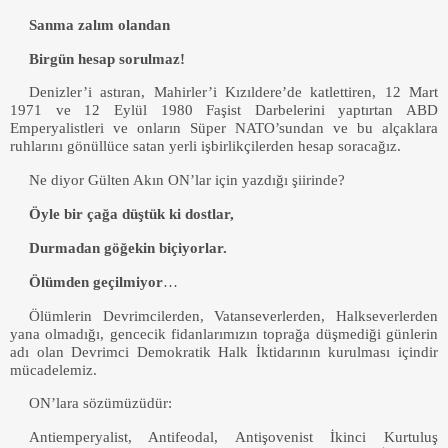
Sanma zalım olandan
Birgün hesap sorulmaz!
Denizler’i astıran, Mahirler’i Kızıldere’de katlettiren, 12 Mart
1971 ve 12 Eylül 1980 Faşist Darbelerini yaptırtan ABD
Emperyalistleri ve onların Süper NATO’sundan ve bu alçaklara
ruhlarını gönüllüce satan yerli işbirlikçilerden hesap soracağız.
Ne diyor Gülten Akın ON’lar için yazdığı şiirinde?
Öyle bir çağa düştük ki dostlar,
Durmadan göğekin biçiyorlar.
Ölümden geçilmiyor
…
Ölümlerin Devrimcilerden, Vatanseverlerden, Halkseverlerden
yana olmadığı, gencecik fidanlarımızın toprağa düşmediği günlerin
adı olan Devrimci Demokratik Halk İktidarının kurulması içindir
mücadelemiz.
ON’lara sözümüzüdür:
Antiemperyalist, Antifeodal, Antişovenist İkinci Kurtuluş