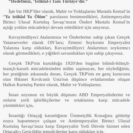
“Hedefimiz, ‘İstiklal-i Tam Türkiye’dir.”
İşte biz HKP’liler olarak, Mahir ve Yoldaşlarını Mustafa Kemal’in
“
Ya istiklal Ya Ölüm
” parolasını benimsedikleri, Antiemperyalist
Birinci Ulusal Kurtuluş Savaşı’mızın Önderi Mustafa Kemal’in
açtığı yoldan mücadeleyi devam ettirdikleri için anıyoruz.
Kuvayimilliyeci Atalarımıza ve Önderlerine sahip çıkan Gerçek
Vatanseverler olarak ON’lara; Ermeni Soykırımı Emperyalist
Yalanına karşı oldukları, Kuvayimilliyeci Atalarımızı soykırımcı
olarak görmedikleri, o yiğitleri savundukları için sahip çıkıyoruz.
Gerçek TKP'nin kurulduğu 1920'den bugüne bilimli-bilinçli-
inançlı-kararlı mücadelesinden milim sapmayan, her söylediğinin,
her pratiğinin arkasında duran, Gerçek TKP'nin en genç kurucusu
olan Hikmet Kıvılcımlı Usta'nın düşünce evlatlarından oluşan
Halkın Kurtuluş Partisi olarak, Mahir ve Yoldaşlarını;
İnsan soyunun en büyük düşmanı ABD Emperyalistlerine ve
onların yerli işbirlikçilerine ve ortaklarına karşı mücadele
yürüttükleri için,
İnsanlığı Ortaçağ karanlığının Ümmetçilik Konağına götürüp
oraya hapsetmeye çalışan ve Antiemperyalist Birinci Ulusal
Kurtuluş Savaşı’mıza karşı Emperyalist Yedi Düvele hizmet eden
Ortaçağcı Gericiliğin temsilcilerine karşı oldukları için,