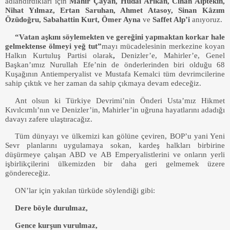
adlandırdıkları için
Mahir Çayan, Hüdai Arıkan, Cihan Alptekin,
Nihat Yılmaz, Ertan Saruhan, Ahmet Atasoy, Sinan Kâzım
Özüdoğru, Sabahattin Kurt, Ömer Ayna
ve
Saffet Alp’i
anıyoruz.
“Vatan aşkını söylemekten ve gereğini yapmaktan korkar hale
gelmektense ölmeyi yeğ tut”
mayı mücadelesinin merkezine koyan
Halkın Kurtuluş Partisi olarak
,
Denizler’e,
Mahirler’e, Genel
Başkan’ımız Nurullah Efe’nin de önderlerinden biri olduğu 68
Kuşağının Antiemperyalist ve Mustafa Kemalci tüm devrimcilerine
sahip çıktık ve her zaman da sahip çıkmaya devam edeceğiz.
Ant olsun ki Türkiye Devrimi’nin Önderi Usta’mız Hikmet
Kıvılcımlı’nın ve Denizler’in, Mahirler’in uğruna hayatlarını adadığı
davayı zafere ulaştıracağız.
Tüm dünyayı ve ülkemizi kan gölüne çeviren, BOP’u yani Yeni
Sevr planlarını uygulamaya sokan, kardeş halkları birbirine
düşürmeye çalışan ABD ve AB Emperyalistlerini ve onların yerli
işbirlikçilerini ülkemizden bir daha geri gelmemek üzere
göndereceğiz.
ON’lar için yakılan türküde söylendiği gibi:
Dere böyle durulmaz,
Gence kurşun vurulmaz,