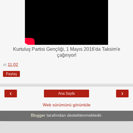
Kurtuluş Partisi Gençliği, 1 Mayıs 2016'da Taksim'e
çağırıyor!
at
11:02
Paylaş
‹
›
Ana Sayfa
Web sürümünü görüntüle
Blogger
tarafından desteklenmektedir.