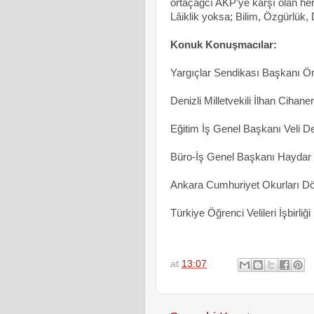
ortaçağcı AKP’ye karşı olan her
Lâiklik yoksa; Bilim, Özgürlü
Konuk Konuşmacılar:
Yargıçlar Sendikası Başkanı 
Denizli Milletvekili İlhan Cihaner
Eğitim İş Genel Başkanı Veli D
Büro-İş Genel Başkanı Haydar
Ankara Cumhuriyet Okurları D
Türkiye Öğrenci Velileri İşbirli
at
13:07