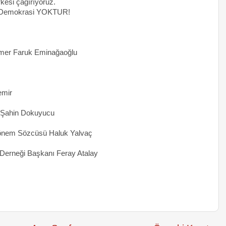
kesi çağırıyoruz.
k, Demokrasi YOKTUR!
Ömer Faruk Eminağaoğlu
emir
 Şahin Dokuyucu
önem Sözcüsü Haluk Yalvaç
ği Derneği Başkanı Feray Atalay